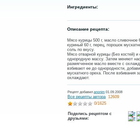
Ингредиенты:
Описание рецепта:
Мясо курицы 500 г, масло сливочное 6
куриный 60 г, перец, порошок мускатн
соль по вкусу.
Мясо отварной курицы (Без костей) и
однородную массу. Затем меняют нас
размягченное масло вместе с охлаж
взбивают ее до однородности, добави
мускатного ореха. После взбивания з
охлаждают.
Рецепт добавил
anonim
01.09.2008
Все рецепты автора
12609
0
/1625
Поделись рецептом с
друзьями: