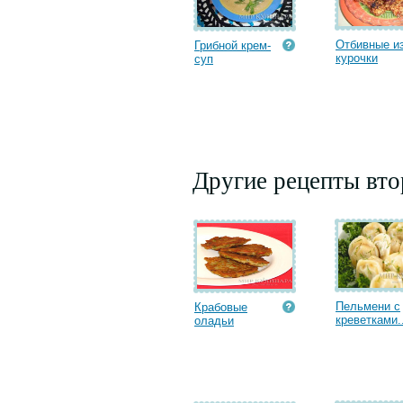
Отбивные и
Грибной крем-
курочки
суп
Другие рецепты вт
Пельмени с
Крабовые
креветками..
оладьи