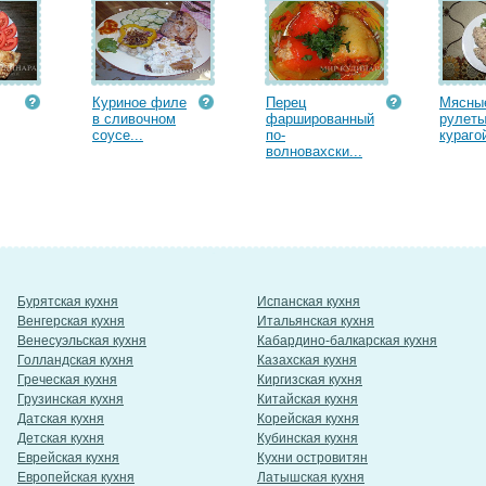
Куриное филе
Перец
Мясны
в сливочном
фаршированный
рулеты
соусе...
по-
курагой
волновахски...
Бурятская кухня
Испанская кухня
Венгерская кухня
Итальянская кухня
Венесуэльская кухня
Кабардино-балкарская кухня
Голландская кухня
Казахская кухня
Греческая кухня
Киргизская кухня
Грузинская кухня
Китайская кухня
Датская кухня
Корейская кухня
Детская кухня
Кубинская кухня
Еврейская кухня
Кухни островитян
Европейская кухня
Латышская кухня