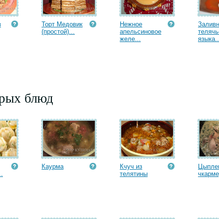
з
Торт Медовик
Нежное
Заливн
(простой)...
апельсиновое
телячь
желе...
языка..
орых блюд
Каурма
Кчуч из
Цыпле
.
телятины
чкарм