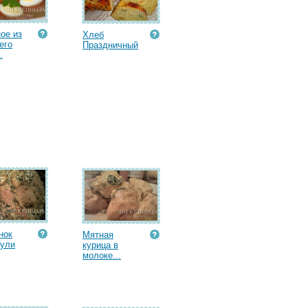
ое из
Хлеб
его
Праздничный
.
нок
Мятная
еули
курица в
молоке...