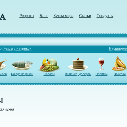
Рецепты
Блог
Кухни мира
Статьи
Продукты
р:
Кексы с начинкой
Расширенн
 мяса
Блюда из рыбы
Салаты
Выпечка, десерты
Напитки
Закуски
ы
кая кухня