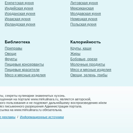
Египетская кухня
Литовская кухня
Индийская кухня
Мексиканская
Иорданская кухня
Молдавская кухня
Иракская кухня
Немецкая кухня
Ирландская кухня
Польская кухня
Библиотека
Калорийность
Приправы
Крупы, каши
Овощи
Жиры
Фрукты
Бобовые, орехи
Пищевые консерванты
Молочные продукты
Пищевые красители
Мясо и мясные изделия
Мясо и мясные изделия
Овощи, зелень, грибы
ты, секреты кулинарии знаменитых кухонь.
енная на портале www.mirkulinara.ru, является авторской,
ного пользования и не подлежит дальнейшему воспроизведению и/или
без письменного разрешения Администрации портала.
ылка на www.mirkulinara.ru обязательна.
е рекламы
/
Информационные источники