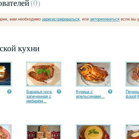
ователей
(0
)
арии, вам необходимо
зарегистрироваться
, или
авторизоваться
если вы у
ской кухни
Баранья нога,
Курица с
Печен
запеченная с
апельсинами...
&quot;
имбирём...