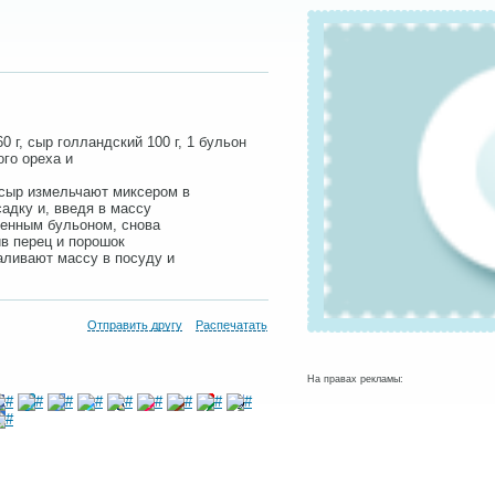
0 г, сыр голландский 100 г, 1 бульон
ого ореха и
 сыр измельчают миксером в
адку и, введя в массу
денным бульоном, снова
в перец и порошок
аливают массу в посуду и
Отправить другу
Распечатать
На правах рекламы: