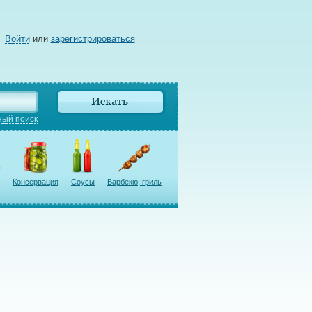
Войти
или
зарегистрироваться
ый поиск
Консервация
Соусы
Барбекю, гриль