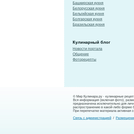
Башкирская кухня
Белорусская кухня
Бельгийская кухня
Болгарская кухня
Бразильская кухня
Кулинарный блог
Новости портала
Общение
Фоторецепты
© Мир Кулинара.ру - кулинарные рецеп
Вся информация (включая фото), размещ
предназначена исключительно для лич
распространению в какой-либо форме 
При перепечатке материала активная сс
Связь с администрацией
/
Размещени