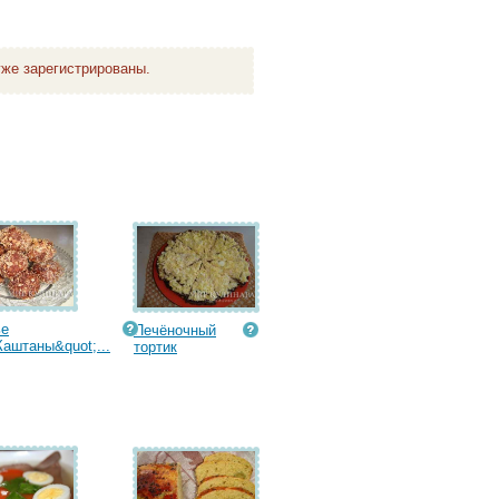
же зарегистрированы.
ье
Печёночный
Каштаны&quot;...
тортик