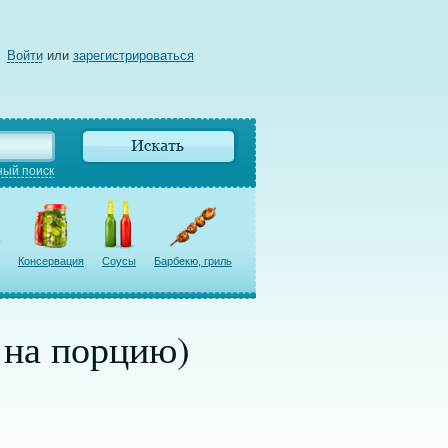
Войти
или
зарегистрироваться
ый поиск
Консервация
Соусы
Барбекю, гриль
 на порцию)