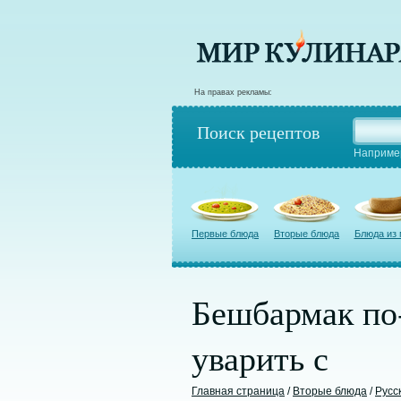
На правах рекламы:
Поиск рецептов
Наприме
Первые блюда
Вторые блюда
Блюда из
Бешбармак по-
уварить с
Главная страница
/
Вторые блюда
/
Русс