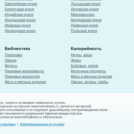
Европейская кухня
Латышская кухня
Египетская кухня
Литовская кухня
Индийская кухня
Мексиканская
Иорданская кухня
Молдавская кухня
Иракская кухня
Немецкая кухня
Ирландская кухня
Польская кухня
Библиотека
Калорийность
Приправы
Крупы, каши
Овощи
Жиры
Фрукты
Бобовые, орехи
Пищевые консерванты
Молочные продукты
Пищевые красители
Мясо и мясные изделия
Мясо и мясные изделия
Овощи, зелень, грибы
ты, секреты кулинарии знаменитых кухонь.
енная на портале www.mirkulinara.ru, является авторской,
ного пользования и не подлежит дальнейшему воспроизведению и/или
без письменного разрешения Администрации портала.
ылка на www.mirkulinara.ru обязательна.
е рекламы
/
Информационные источники