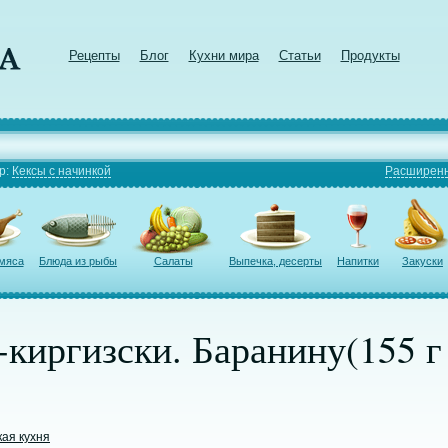
Рецепты
Блог
Кухни мира
Статьи
Продукты
р:
Кексы с начинкой
Расширенн
 мяса
Блюда из рыбы
Салаты
Выпечка, десерты
Напитки
Закуски
киргизски. Баранину(155 г
кая кухня