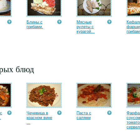
Блины с
Мясные
Кефал
грибами.
рулеты с
фарши
курагой...
грибами
орых блюд
с
Чечевица в
Паста с
Фарфа
.
красном вине
салями
соусом
...
томато
сервел.