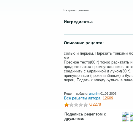
На правах рекламы:
Ингредиенты:
Описание рецепта:
солью и перцем. Нарезать тонкими л
мм.
Пресное тесто(80 г) тонко раскатать и
продолговатых прямоугольников, отва
соединить с бараниной и луком(30 г)
припущенным (прокипячённым) в буль
перец. Подать к блюду бульон в пиал
Рецепт добавил
anonim
01.09.2008
Все рецепты автора
12609
0
/2278
Поделись рецептом с
друзьями: