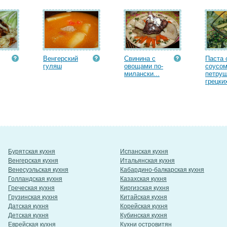
Венгерский
Свинина с
Паста 
гуляш
овощами по-
соусом
милански...
петруш
грецких
Бурятская кухня
Испанская кухня
Венгерская кухня
Итальянская кухня
Венесуэльская кухня
Кабардино-балкарская кухня
Голландская кухня
Казахская кухня
Греческая кухня
Киргизская кухня
Грузинская кухня
Китайская кухня
Датская кухня
Корейская кухня
Детская кухня
Кубинская кухня
Еврейская кухня
Кухни островитян