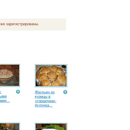
же зарегистрированы.
с
Жюльен из
выми
курицы в
ами...
«горшочках-
булочка...