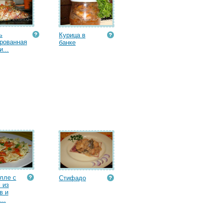
ь
Курица в
рованная
банке
...
лле с
Стифадо
 из
в и
..