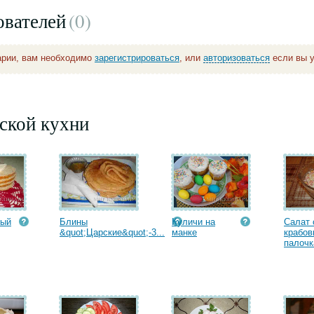
ователей
(0
)
арии, вам необходимо
зарегистрироваться
, или
авторизоваться
если вы у
ской кухни
ный
Блины
Куличи на
Салат 
&quot;Царские&quot;-3...
манке
крабо
палочк