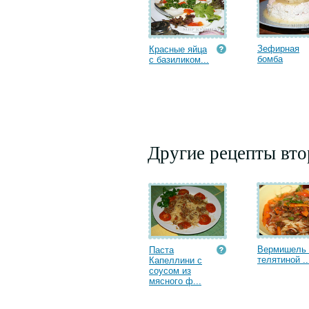
Зефирная
Красные яйца
бомба
с базиликом...
Другие рецепты вт
Вермишель 
Паста
телятиной ..
Капеллини с
соусом из
мясного ф...