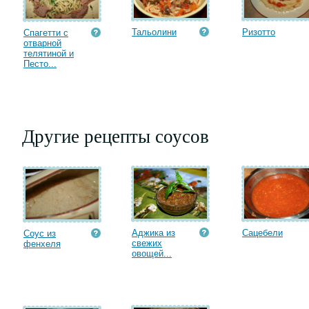
Тальолини
Ризотто
Спагетти с
отварной
телятиной и
Песто...
Другие рецепты соусов
Аджика из
Сацебели
Соус из
свежих
фенхеля
овощей...