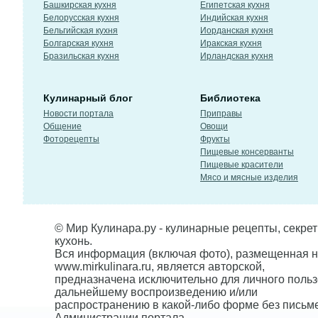
Башкирская кухня
Египетская кухня
Белорусская кухня
Индийская кухня
Бельгийская кухня
Иорданская кухня
Болгарская кухня
Иракская кухня
Бразильская кухня
Ирландская кухня
Кулинарный блог
Библиотека
Новости портала
Приправы
Общение
Овощи
Фоторецепты
Фрукты
Пищевые консерванты
Пищевые красители
Мясо и мясные изделия
© Мир Кулинара.ру - кулинарные рецепты, секре
кухонь.
Вся информация (включая фото), размещенная н
www.mirkulinara.ru, является авторской,
предназначена исключительно для личного польз
дальнейшему воспроизведению и/или
распространению в какой-либо форме без письм
Администрации портала.