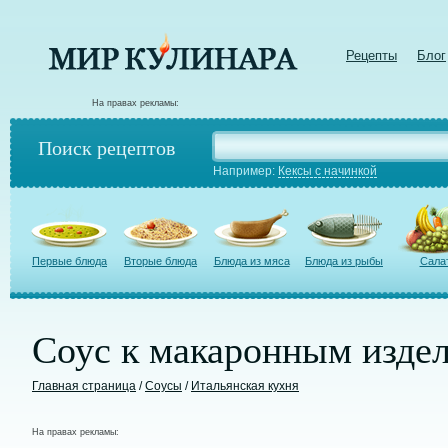
Рецепты
Блог
На правах рекламы:
Поиск рецептов
Например:
Кексы с начинкой
Первые блюда
Вторые блюда
Блюда из мяса
Блюда из рыбы
Сала
Соус к макаронным изде
Главная страница
/
Соусы
/
Итальянская кухня
На правах рекламы: