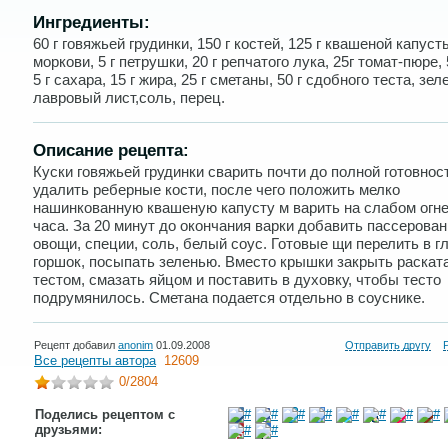
Ингредиенты:
60 г говяжьей грудинки, 150 г костей, 125 г квашеной капусты
моркови, 5 г петрушки, 20 г репчатого лука, 25г томат-пюре, 
5 г сахара, 15 г жира, 25 г сметаны, 50 г сдобного теста, зел
лавровый лист,соль, перец.
Описание рецепта:
Куски говяжьей грудинки сварить почти до полной готовнос
удалить реберные кости, после чего положить мелко
нашинкованную квашеную капусту м варить на слабом огне
часа. За 20 минут до окончания варки добавить пассерова
овощи, специи, соль, белый соус. Готовые щи перелить в 
горшок, посыпать зеленью. Вместо крышки закрыть раска
тестом, смазать яйцом и поставить в духовку, чтобы тесто
подрумянилось. Сметана подается отдельно в соуснике.
Рецепт добавил
anonim
01.09.2008
Отправить другу
Все рецепты автора
12609
0
/2804
Поделись рецептом с
друзьями: