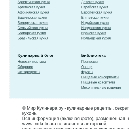
Аргентинская кухня
Детская кухня
Армянская кухня
Еврейская кухня
Африканская кухня
Европейская кухня
Башкирская кухня
Египетская кухня
Белорусская кухня
Индийская кухня
Бельгийская кухня
Иорданская кухня
Болгарская кухня
Иракская кухня
Бразильская кухня
Ирландская кухня
Кулинарный блог
Библиотека
Новости портала
Приправы
Общение
Овощи
Фоторецепты
Фрукты
Пищевые консерванты
Пищевые красители
Мясо и мясные изделия
© Мир Кулинара.ру - кулинарные рецепты, секре
кухонь.
Вся информация (включая фото), размещенная н
www.mirkulinara.ru, является авторской,
предназначена исключительно для личного польз