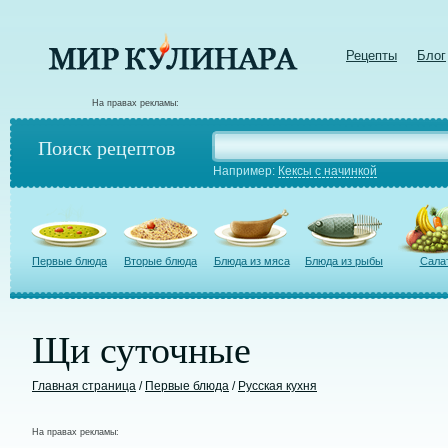
Рецепты
Блог
На правах рекламы:
Поиск рецептов
Например:
Кексы с начинкой
Первые блюда
Вторые блюда
Блюда из мяса
Блюда из рыбы
Сала
Щи суточные
Главная страница
/
Первые блюда
/
Русская кухня
На правах рекламы: