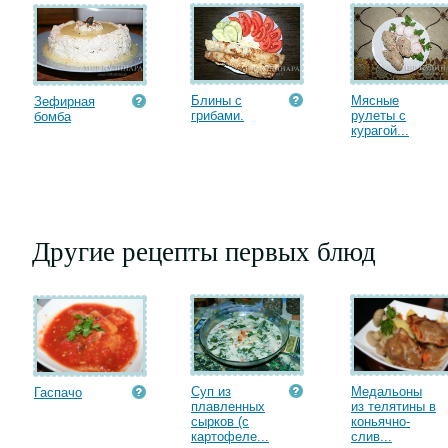
Блины с
Мясные
Зефирная
грибами.
рулеты с
бомба
курагой...
Другие рецепты первых блюд
Суп из
Медальоны
Гаспачо
плавленных
из телятины в
сырков (с
коньячно-
картофеле...
слив...