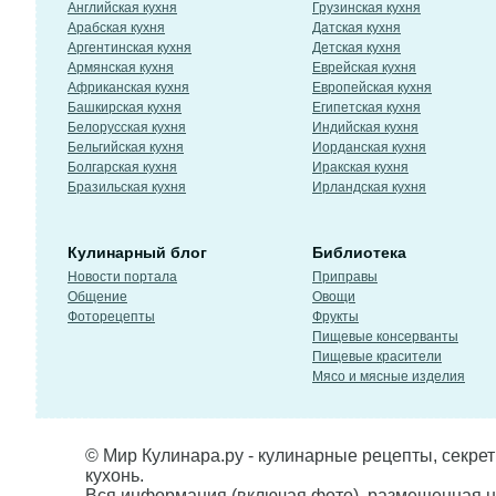
Английская кухня
Грузинская кухня
Арабская кухня
Датская кухня
Аргентинская кухня
Детская кухня
Армянская кухня
Еврейская кухня
Африканская кухня
Европейская кухня
Башкирская кухня
Египетская кухня
Белорусская кухня
Индийская кухня
Бельгийская кухня
Иорданская кухня
Болгарская кухня
Иракская кухня
Бразильская кухня
Ирландская кухня
Кулинарный блог
Библиотека
Новости портала
Приправы
Общение
Овощи
Фоторецепты
Фрукты
Пищевые консерванты
Пищевые красители
Мясо и мясные изделия
© Мир Кулинара.ру - кулинарные рецепты, секре
кухонь.
Вся информация (включая фото), размещенная н