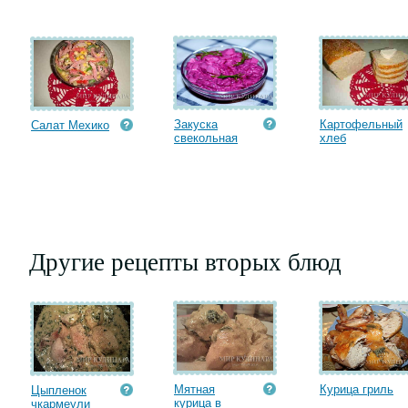
Закуска
Картофельный
Салат Мехико
свекольная
хлеб
Другие рецепты вторых блюд
Мятная
Курица гриль
Цыпленок
курица в
чкармеули