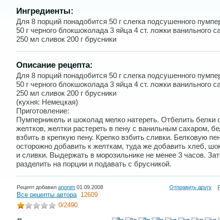
Ингредиенты:
Для 8 порций понадобится 50 г слегка подсушенного пумпе
50 г черного блокшоколада 3 яйца 4 ст. ложки ванильного с
250 мл сливок 200 г брусники
Описание рецепта:
Для 8 порций понадобится 50 г слегка подсушенного пумпе
50 г черного блокшоколада 3 яйца 4 ст. ложки ванильного с
250 мл сливок 200 г брусники
(кухня: Немецкая)
Приготовление:
Пумперникель и шоколад мелко натереть. Отбелить белки 
желтков, желтки растереть в пену с ванильным сахаром, бе
взбить в крепкую пену. Крепко взбить сливки. Белковую пе
осторожно добавить к желткам, туда же добавить хлеб, шо
и сливки. Выдержать в морозильнике не менее 3 часов. За
разделить на порции и подавать с брусникой.
Рецепт добавил
anonim
01.09.2008
Отправить другу
Все рецепты автора
12609
0
/2490