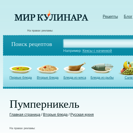
Рецепты
Блог
На правах рекламы:
Поиск рецептов
Например:
Кексы с начинкой
Первые блюда
Вторые блюда
Блюда из мяса
Блюда из рыбы
Сала
Пумперникель
Главная страница
/
Вторые блюда
/
Русская кухня
На правах рекламы: