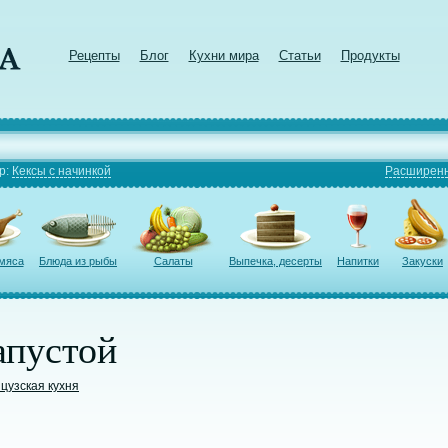
Рецепты
Блог
Кухни мира
Статьи
Продукты
р:
Кексы с начинкой
Расширенн
 мяса
Блюда из рыбы
Салаты
Выпечка, десерты
Напитки
Закуски
апустой
цузская кухня