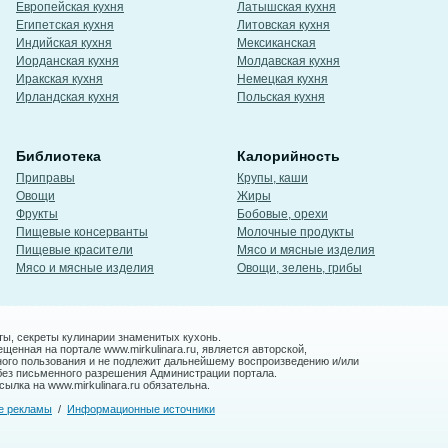
Европейская кухня
Латышская кухня
Египетская кухня
Литовская кухня
Индийская кухня
Мексиканская
Иорданская кухня
Молдавская кухня
Иракская кухня
Немецкая кухня
Ирландская кухня
Польская кухня
Библиотека
Калорийность
Приправы
Крупы, каши
Овощи
Жиры
Фрукты
Бобовые, орехи
Пищевые консерванты
Молочные продукты
Пищевые красители
Мясо и мясные изделия
Мясо и мясные изделия
Овощи, зелень, грибы
ты, секреты кулинарии знаменитых кухонь.
енная на портале www.mirkulinara.ru, является авторской,
ного пользования и не подлежит дальнейшему воспроизведению и/или
без письменного разрешения Администрации портала.
ылка на www.mirkulinara.ru обязательна.
е рекламы
/
Информационные источники