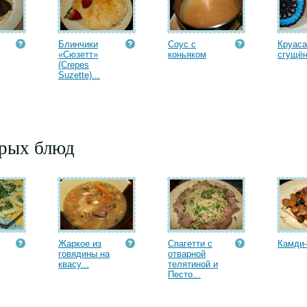
Блинчики
Соус с
Круаса
«Сюзетт»
коньяком
сгущён
(Crepes
Suzette)...
орых блюд
Жаркое из
Спагетти с
Камди-
говядины на
отварной
квасу...
телятиной и
Песто...