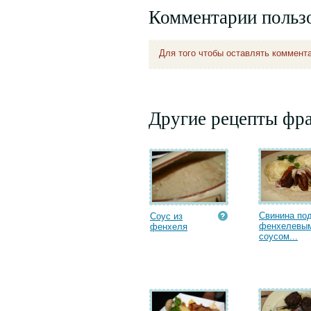
Комментарии польз
Для того чтобы оставлять коммент
Другие рецепты фр
Свинина по
Соус из
фенхелевы
фенхеля
соусом...