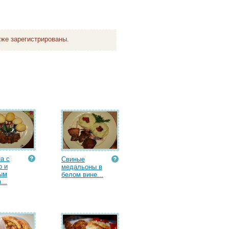
же зарегистрированы.
а с
Свиные
о и
медальоны в
ым
белом вине...
...