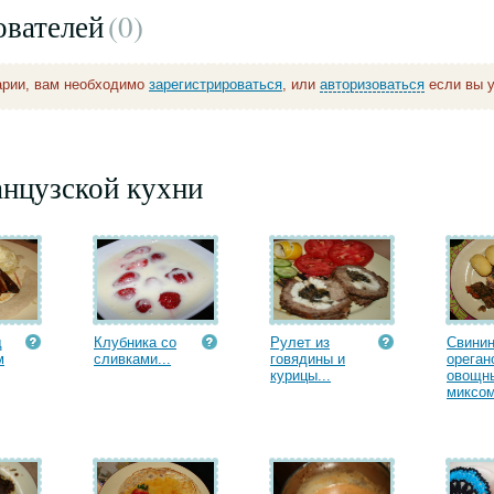
ователей
(0
)
арии, вам необходимо
зарегистрироваться
, или
авторизоваться
если вы у
анцузской кухни
д
Клубника со
Рулет из
Свинин
м
сливками...
говядины и
ореган
курицы...
овощн
миксом