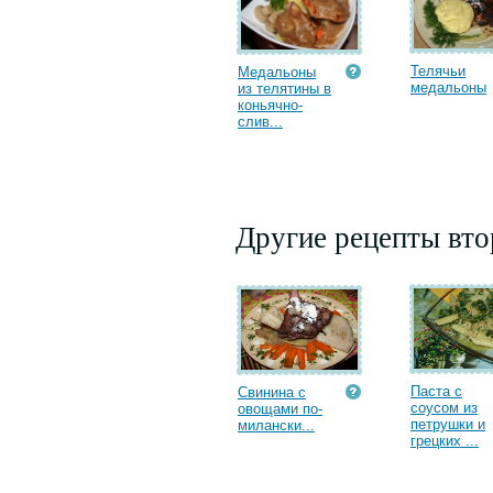
Телячьи
Медальоны
медальоны
из телятины в
коньячно-
слив...
Другие рецепты вт
Паста с
Свинина с
соусом из
овощами по-
петрушки и
милански...
грецких ...