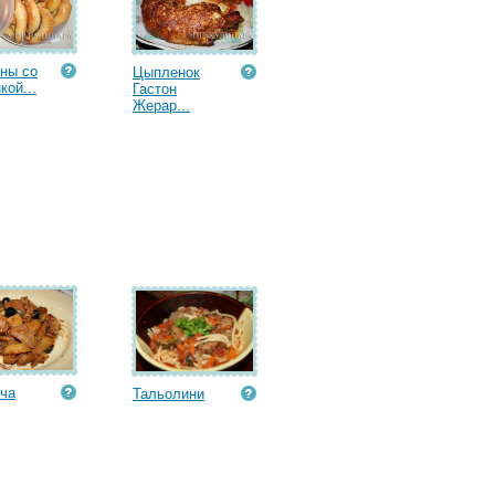
ны со
Цыпленок
кой...
Гастон
Жерар...
ча
Тальолини