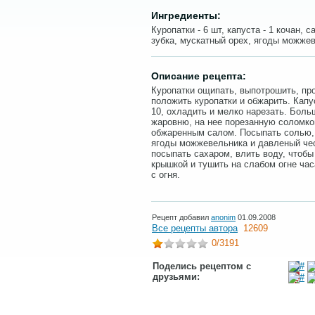
Ингредиенты:
Куропатки - 6 шт, капуста - 1 кочан, са
зубка, мускатный орех, ягоды можжев
Описание рецепта:
Куропатки ощипать, выпотрошить, пр
положить куропатки и обжарить. Капу
10, охладить и мелко нарезать. Бол
жаровню, на нее порезанную соломкой
обжаренным салом. Посыпать солью,
ягоды можжевельника и давленый чес
посыпать сахаром, влить воду, чтобы
крышкой и тушить на слабом огне час
с огня.
Рецепт добавил
anonim
01.09.2008
Все рецепты автора
12609
0
/3191
Поделись рецептом с
друзьями: