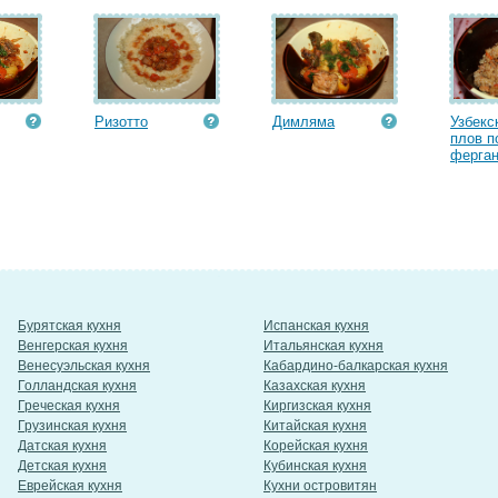
Ризотто
Димляма
Узбекс
плов п
ферган
Бурятская кухня
Испанская кухня
Венгерская кухня
Итальянская кухня
Венесуэльская кухня
Кабардино-балкарская кухня
Голландская кухня
Казахская кухня
Греческая кухня
Киргизская кухня
Грузинская кухня
Китайская кухня
Датская кухня
Корейская кухня
Детская кухня
Кубинская кухня
Еврейская кухня
Кухни островитян