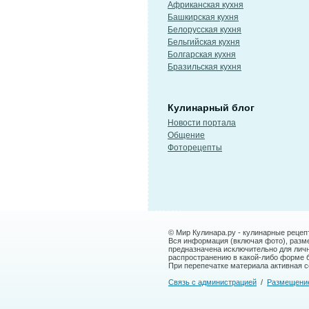
Африканская кухня
Башкирская кухня
Белорусская кухня
Бельгийская кухня
Болгарская кухня
Бразильская кухня
Кулинарный блог
Новости портала
Общение
Фоторецепты
© Мир Кулинара.ру - кулинарные рецеп
Вся информация (включая фото), размещ
предназначена исключительно для лич
распространению в какой-либо форме 
При перепечатке материала активная сс
Связь с администрацией
/
Размещени