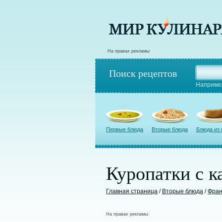
На правах рекламы:
Поиск рецептов
Наприме
Первые блюда
Вторые блюда
Блюда из
Куропатки с к
Главная страница
/
Вторые блюда
/
Фран
На правах рекламы: