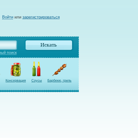
Войти
или
зарегистрироваться
ый поиск
Консервация
Соусы
Барбекю, гриль