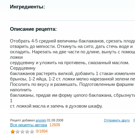
Ингредиенты:
Описание рецепта:
Отобрать 4-5 средней величины баклажанов, срезать плод
отварить до мягкости. Откинуть на сито, дать стечь воде и
охладить. Нарезать на две части по длине, вынуть с помо
ложки
сердцевину и уложить на противень, смазанный маслом.
Сердцевину
баклажанов растереть вилкой, добавить 1 стакан измельче
брынзы, 1-2 яйца, 1-2 ст. ложки мелко нарезанной зелени п
Посолить по вкусу и размешать. Подготовленным фаршем
наполнить
баклажаны, придав им форму целого баклажана, сбрызнут
1
ст. ложкой масла и запечь в духовом шкафу.
Рецепт добавил
anonim
01.09.2008
Отправить другу
Все рецепты автора
12609
0
/1894