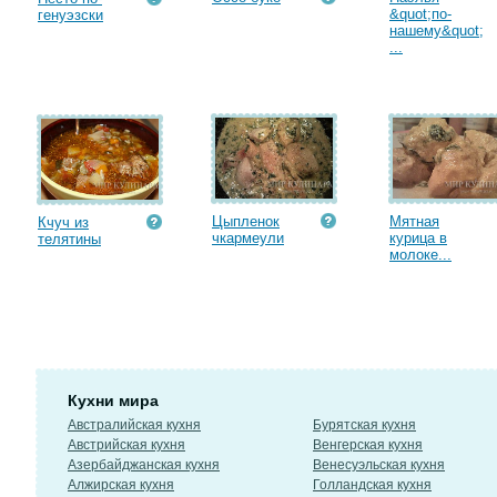
&quot;по-
генуэзски
нашему&quot;
...
Цыпленок
Мятная
Кчуч из
чкармеули
курица в
телятины
молоке...
Кухни мира
Австралийская кухня
Бурятская кухня
Австрийская кухня
Венгерская кухня
Азербайджанская кухня
Венесуэльская кухня
Алжирская кухня
Голландская кухня