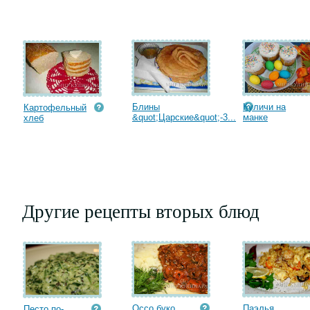
Блины
Куличи на
Картофельный
&quot;Царские&quot;-3...
манке
хлеб
Другие рецепты вторых блюд
Оссо буко
Паэлья
Песто по-