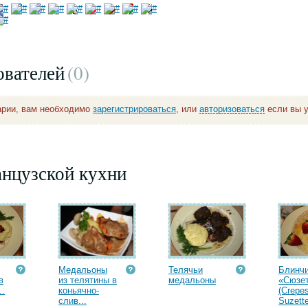
ователей
(0
)
арии, вам необходимо
зарегистрироваться
, или
авторизоваться
если вы у
анцузской кухни
Медальоны
Телячьи
Блинч
в
из телятины в
медальоны
«Сюзе
..
коньячно-
(Crepe
слив...
Suzette