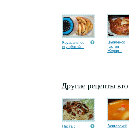
Цыпленок
Круасаны со
Гастон
сгущёнкой...
Жерар...
Другие рецепты вт
Венгерский
Паста с