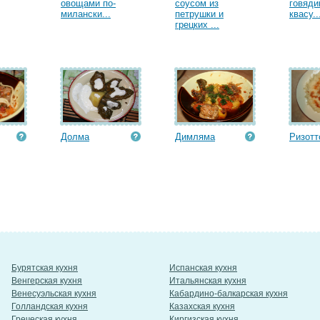
овощами по-
соусом из
говяди
милански...
петрушки и
квасу..
грецких ...
Долма
Димляма
Ризотт
Бурятская кухня
Испанская кухня
Венгерская кухня
Итальянская кухня
Венесуэльская кухня
Кабардино-балкарская кухня
Голландская кухня
Казахская кухня
Греческая кухня
Киргизская кухня