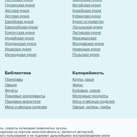
Грузинская кухня
Китайская кухня
Датская кухня
Корейская кухня
Детская кухня
Кубинская кухня
Еврейская кухня
Кухни островитян
Европейская кухня
Латышская кухня
Египетская кухня
Литовская кухня
Индийская кухня
Мексиканская
Иорданская кухня
Молдавская кухня
Иракская кухня
Немецкая кухня
Ирландская кухня
Польская кухня
Библиотека
Калорийность
Приправы
Крупы, каши
Овощи
Жиры
Фрукты
Бобовые, орехи
Пищевые консерванты
Молочные продукты
Пищевые красители
Мясо и мясные изделия
Мясо и мясные изделия
Овощи, зелень, грибы
ты, секреты кулинарии знаменитых кухонь.
енная на портале www.mirkulinara.ru, является авторской,
ного пользования и не подлежит дальнейшему воспроизведению и/или