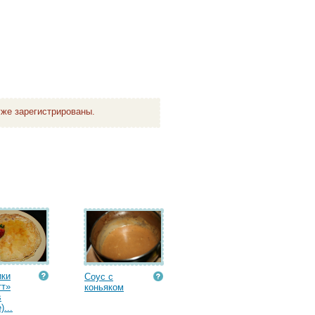
же зарегистрированы.
ики
Соус с
тт»
коньяком
s
)...