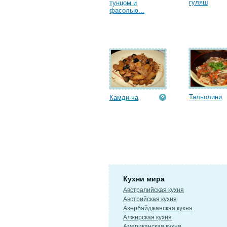
гуляш
тунцом и
фасолью...
Тальолини
Камди-ча
Кухни мира
Австралийская кухня
Австрийская кухня
Азербайджанская кухня
Алжирская кухня
Американская кухня