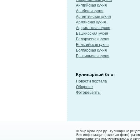
Английская кухня
Арабская кухня
Аргентинская кухня
Армянская кухня
Африканская кухня
Башкирская кухня
Белорусская кухня
Бельгийская кухня
Болгарская кухня
Бразильская кухня
Кулинарный блог
Новости портала
Общение
Фоторецепты
© Мир Кулинара.ру - кулинарные рецеп
Вся информация (включая фото), размещ
предназначена исключительно для лич