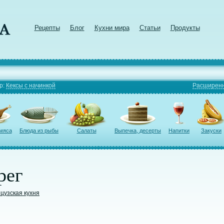
Рецепты
Блог
Кухни мира
Статьи
Продукты
р:
Кексы с начинкой
Расширенн
 мяса
Блюда из рыбы
Салаты
Выпечка, десерты
Напитки
Закуски
рег
цузская кухня