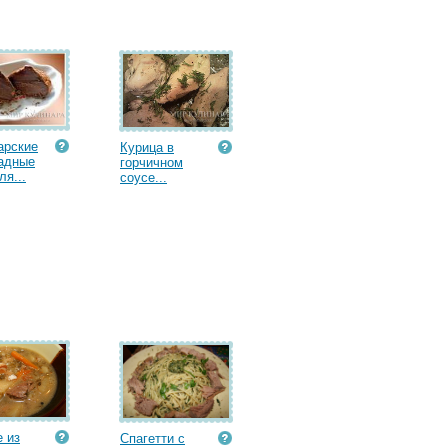
арские
Курица в
адные
горчичном
я...
соусе...
 из
Спагетти с