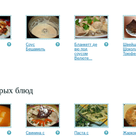
Соус
Бланкетт де
Швейц
Бешамель
вю под
Шокол
соусом
Трюфел
Велюте...
орых блюд
Свинина с
Паста с
Жаркое