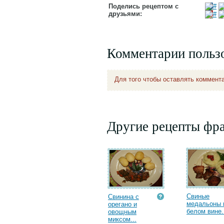
Поделись рецептом с
друзьями:
Комментарии польз
Для того чтобы оставлять коммент
Другие рецепты фр
Свиные
Свинина с
медальоны 
орегано и
белом вине.
овощным
миксом...