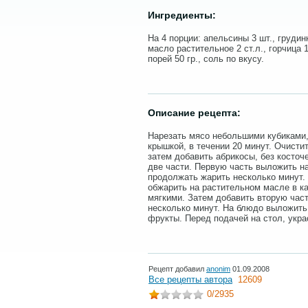
Ингредиенты:
На 4 порции: апельсины 3 шт., грудинк
масло растительное 2 ст.л., горчица 1
порей 50 гр., соль по вкусу.
Описание рецепта:
Нарезать мясо небольшими кубиками,
крышкой, в течении 20 минут. Очисти
затем добавить абрикосы, без косточе
две части. Первую часть выложить на
продолжать жарить несколько минут.
обжарить на растительном масле в ка
мягкими. Затем добавить вторую част
несколько минут. На блюдо выложить
фрукты. Перед подачей на стол, укр
Рецепт добавил
anonim
01.09.2008
Все рецепты автора
12609
0
/2935