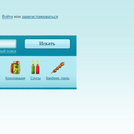
Войти
или
зарегистрироваться
ый поиск
Консервация
Соусы
Барбекю, гриль