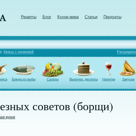
Рецепты
Блог
Кухни мира
Статьи
Продукты
р:
Кексы с начинкой
Расширенн
 мяса
Блюда из рыбы
Салаты
Выпечка, десерты
Напитки
Закуски
езных советов (борщи)
кая кухня