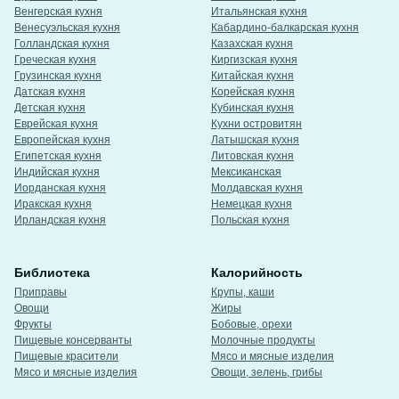
Венгерская кухня
Итальянская кухня
Венесуэльская кухня
Кабардино-балкарская кухня
Голландская кухня
Казахская кухня
Греческая кухня
Киргизская кухня
Грузинская кухня
Китайская кухня
Датская кухня
Корейская кухня
Детская кухня
Кубинская кухня
Еврейская кухня
Кухни островитян
Европейская кухня
Латышская кухня
Египетская кухня
Литовская кухня
Индийская кухня
Мексиканская
Иорданская кухня
Молдавская кухня
Иракская кухня
Немецкая кухня
Ирландская кухня
Польская кухня
Библиотека
Калорийность
Приправы
Крупы, каши
Овощи
Жиры
Фрукты
Бобовые, орехи
Пищевые консерванты
Молочные продукты
Пищевые красители
Мясо и мясные изделия
Мясо и мясные изделия
Овощи, зелень, грибы