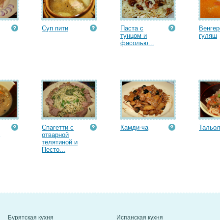
Суп пити
Паста с
Венгер
тунцом и
гуляш
фасолью...
Спагетти с
Камди-ча
Тальо
отварной
телятиной и
Песто...
Бурятская кухня
Испанская кухня