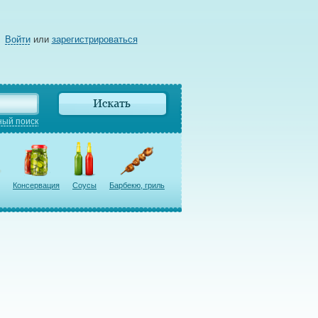
Войти
или
зарегистрироваться
ый поиск
Консервация
Соусы
Барбекю, гриль