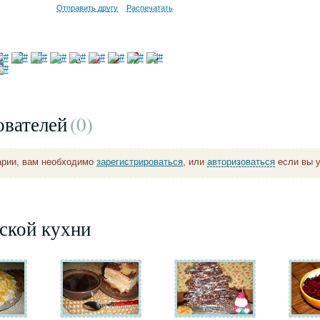
Отправить другу
Распечатать
ователей
(0
)
арии, вам необходимо
зарегистрироваться
, или
авторизоваться
если вы у
ской кухни