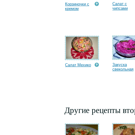
Салат с
Корзиночки с
чипсами
кремом
Закуска
Салат Мехико
свекольная
Другие рецепты вт