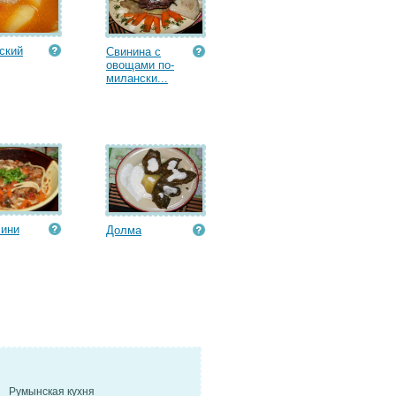
ский
Свинина с
овощами по-
милански...
лини
Долма
Румынская кухня