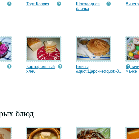
Торт Каприз
Шоколадная
Винегр
ёлочка
Картофельный
Блины
Куличи
хлеб
&quot;Царские&quot;-3...
манке
орых блюд