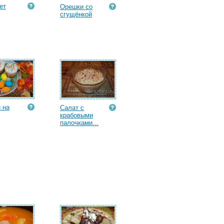
ет
Орешки со
сгущёнкой
 на
Салат с
крабовыми
палочками...