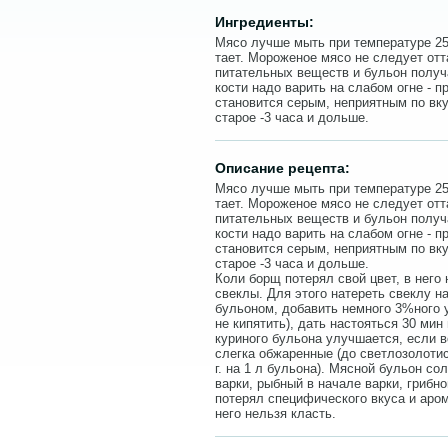
Ингредиенты:
Мясо лучше мыть при температуре 25
тает. Мороженое мясо не следует отта
питательных веществ и бульон получ
кости надо варить на слабом огне - п
становится серым, неприятным по вку
старое -3 часа и дольше.
Описание рецепта:
Мясо лучше мыть при температуре 25
тает. Мороженое мясо не следует отта
питательных веществ и бульон получ
кости надо варить на слабом огне - п
становится серым, неприятным по вку
старое -3 часа и дольше.
Коли борщ потерял свой цвет, в него
свеклы. Для этого натереть свеклу на
бульоном, добавить немного 3%ного у
не кипятить), дать настояться 30 мин
куриного бульона улучшается, если в
слегка обжаренные (до светлозолотис
г. на 1 л бульона). Мясной бульон со
варки, рыбный в начале варки, грибно
потерял специфического вкуса и аро
него нельзя класть.