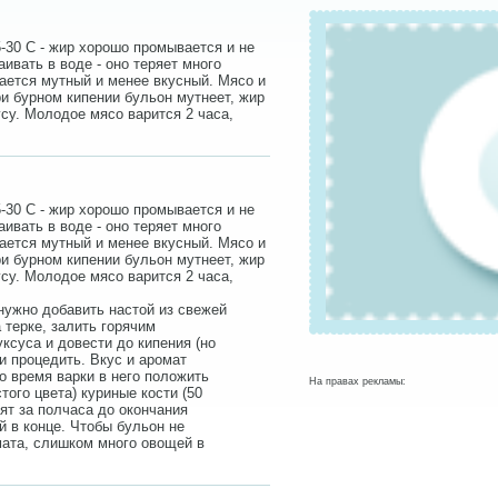
-30 С - жир хорошо промывается и не
ивать в воде - оно теряет много
ается мутный и менее вкусный. Мясо и
ри бурном кипении бульон мутнеет, жир
су. Молодое мясо варится 2 часа,
-30 С - жир хорошо промывается и не
ивать в воде - оно теряет много
ается мутный и менее вкусный. Мясо и
ри бурном кипении бульон мутнеет, жир
су. Молодое мясо варится 2 часа,
 нужно добавить настой из свежей
 терке, залить горячим
ксуса и довести до кипения (но
 и процедить. Вкус и аромат
о время варки в него положить
На правах рекламы:
того цвета) куриные кости (50
лят за полчаса до окончания
й в конце. Чтобы бульон не
мата, слишком много овощей в