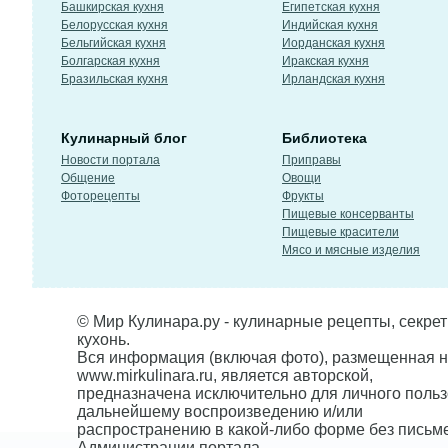
Башкирская кухня
Египетская кухня
Белорусская кухня
Индийская кухня
Бельгийская кухня
Иорданская кухня
Болгарская кухня
Иракская кухня
Бразильская кухня
Ирландская кухня
Кулинарный блог
Библиотека
Новости портала
Приправы
Общение
Овощи
Фоторецепты
Фрукты
Пищевые консерванты
Пищевые красители
Мясо и мясные изделия
© Мир Кулинара.ру - кулинарные рецепты, секре
кухонь.
Вся информация (включая фото), размещенная н
www.mirkulinara.ru, является авторской,
предназначена исключительно для личного польз
дальнейшему воспроизведению и/или
распространению в какой-либо форме без письм
Администрации портала.