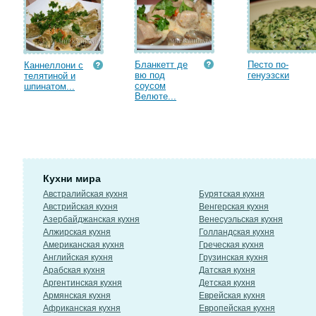
Бланкетт де
Песто по-
Каннеллони с
вю под
генуэзски
телятиной и
соусом
шпинатом...
Велюте...
Кухни мира
Австралийская кухня
Бурятская кухня
Австрийская кухня
Венгерская кухня
Азербайджанская кухня
Венесуэльская кухня
Алжирская кухня
Голландская кухня
Американская кухня
Греческая кухня
Английская кухня
Грузинская кухня
Арабская кухня
Датская кухня
Аргентинская кухня
Детская кухня
Армянская кухня
Еврейская кухня
Африканская кухня
Европейская кухня