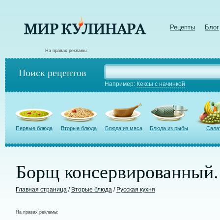
Рецепты
Блог
На правах рекламы:
Поиск рецептов
Например:
Кексы с начинкой
Первые блюда
Вторые блюда
Блюда из мяса
Блюда из рыбы
Сала
Борщ консервированный.
Главная страница
/
Вторые блюда
/
Русская кухня
На правах рекламы: