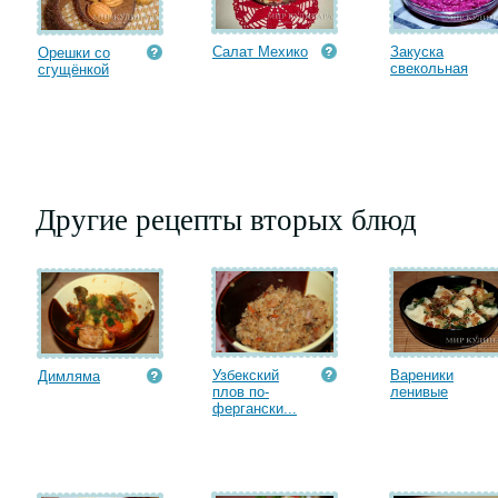
Салат Мехико
Закуска
Орешки со
свекольная
сгущёнкой
Другие рецепты вторых блюд
Узбекский
Вареники
Димляма
плов по-
ленивые
фергански...