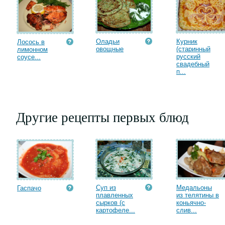
Оладьи
Курник
Лосось в
овощные
(старинный
лимонном
русский
соусе...
свадебный
п...
Другие рецепты первых блюд
Суп из
Медальоны
Гаспачо
плавленных
из телятины в
сырков (с
коньячно-
картофеле...
слив...