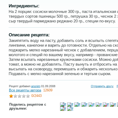
Ингредиенты:
На 2 порции: сосиски молочные 300 гр., паста итальянская 
твердых сортов пшеницы 500 гр., петрушка 30 гр., чеснок 2 
сыр твердый пармеджано реджано 20 гр., специи по-вкусу.
Описание рецепта:
Закипятить воду на пасту, добавить соль и всыпыть спегети
лингвини, канелони и варить до готовности. Отдельно на с
поджарить мелко нарезанный чеснок с добавлением, перца
молотого и специй по вашему вкусу, например - прованские
Затем всыпать нарезанные кружочками сосиски. Можно до
томат, а можно не добавлять. Пасту вынуть и отбросить на
высыпать на сковороду, перемешать и обжарить несколько 
Подавать с мелко нарезанной зеленью и тертым сыром.
Рецепт добавил
anonim
01.09.2008
Отправить другу
Все рецепты автора
12609
0
/2443
Поделись рецептом с
друзьями: