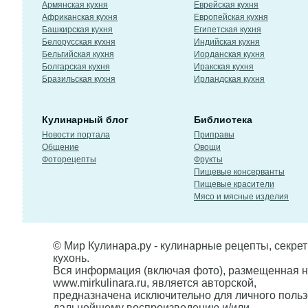
Армянская кухня
Еврейская кухня
Африканская кухня
Европейская кухня
Башкирская кухня
Египетская кухня
Белорусская кухня
Индийская кухня
Бельгийская кухня
Иорданская кухня
Болгарская кухня
Иракская кухня
Бразильская кухня
Ирландская кухня
Кулинарный блог
Библиотека
Новости портала
Приправы
Общение
Овощи
Фоторецепты
Фрукты
Пищевые консерванты
Пищевые красители
Мясо и мясные изделия
© Мир Кулинара.ру - кулинарные рецепты, секре
кухонь.
Вся информация (включая фото), размещенная н
www.mirkulinara.ru, является авторской,
предназначена исключительно для личного польз
дальнейшему воспроизведению и/или