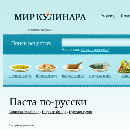
Рецепты
Блог
На правах рекламы:
Поиск рецептов
Например:
Кексы с начинкой
Первые блюда
Вторые блюда
Блюда из мяса
Блюда из рыбы
Сала
Паста по-русски
Главная страница
/
Первые блюда
/
Русская кухня
На правах рекламы: