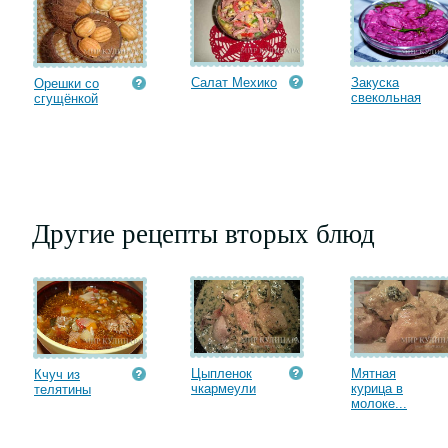
Салат Мехико
Закуска
Орешки со
свекольная
сгущёнкой
Другие рецепты вторых блюд
Цыпленок
Мятная
Кчуч из
чкармеули
курица в
телятины
молоке...