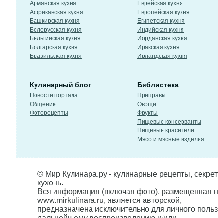
Армянская кухня
Еврейская кухня
Африканская кухня
Европейская кухня
Башкирская кухня
Египетская кухня
Белорусская кухня
Индийская кухня
Бельгийская кухня
Иорданская кухня
Болгарская кухня
Иракская кухня
Бразильская кухня
Ирландская кухня
Кулинарный блог
Библиотека
Новости портала
Приправы
Общение
Овощи
Фоторецепты
Фрукты
Пищевые консерванты
Пищевые красители
Мясо и мясные изделия
© Мир Кулинара.ру - кулинарные рецепты, секре
кухонь.
Вся информация (включая фото), размещенная н
www.mirkulinara.ru, является авторской,
предназначена исключительно для личного польз
дальнейшему воспроизведению и/или