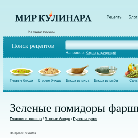
Рецепты
Блог
На правах рекламы:
Поиск рецептов
Например:
Кексы с начинкой
Первые блюда
Вторые блюда
Блюда из мяса
Блюда из рыбы
Сала
Зеленые помидоры фарш
Главная страница
/
Вторые блюда
/
Русская кухня
На правах рекламы: