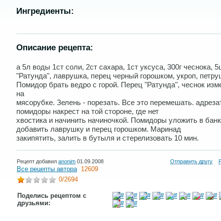
Ингредиенты:
Описание рецепта:
а 5л воды 1ст соли, 2ст сахара, 1ст уксуса, 300г чеснока, 
"Ратунда", лаврушка, перец черный горошком, укроп, петру
Помидор брать ведро с горой. Перец "Ратунда", чеснок изм
на
мясорубке. Зелень - порезать. Все это перемешать. адреза
помидоры накрест на той стороне, где нет
хвостика и начинить начиночкой. Помидоры уложить в банк
добавить лаврушку и перец горошком. Маринад
закипятить, залить в бутыля и стерелизовать 10 мин.
Рецепт добавил
anonim
01.09.2008
Отправить другу
Все рецепты автора
12609
0
/2694
Поделись рецептом с
друзьями: