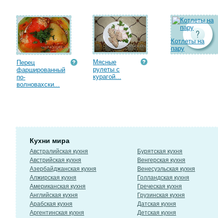
Котлеты на
пару
Мясные
Перец
рулеты с
фаршированный
курагой...
по-
волновахски...
Кухни мира
Австралийская кухня
Бурятская кухня
Австрийская кухня
Венгерская кухня
Азербайджанская кухня
Венесуэльская кухня
Алжирская кухня
Голландская кухня
Американская кухня
Греческая кухня
Английская кухня
Грузинская кухня
Арабская кухня
Датская кухня
Аргентинская кухня
Детская кухня