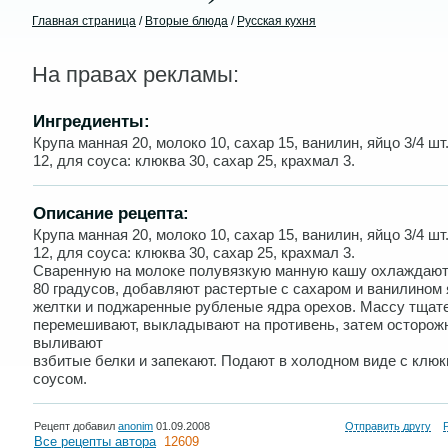
Главная страница
/
Вторые блюда
/
Русская кухня
На правах рекламы:
Ингредиенты:
Крупа манная 20, молоко 10, сахар 15, ванилин, яйцо 3/4 шт.
12, для соуса: клюква 30, сахар 25, крахмал 3.
Описание рецепта:
Крупа манная 20, молоко 10, сахар 15, ванилин, яйцо 3/4 шт.
12, для соуса: клюква 30, сахар 25, крахмал 3.
Сваренную на молоке полувязкую манную кашу охлаждают
80 градусов, добавляют растертые с сахаром и ванилином
желтки и поджаренные рубленые ядра орехов. Массу тщат
перемешивают, выкладывают на противень, затем осторож
выливают
взбитые белки и запекают. Подают в холодном виде с клю
соусом.
Рецепт добавил
anonim
01.09.2008
Отправить другу
Все рецепты автора
12609