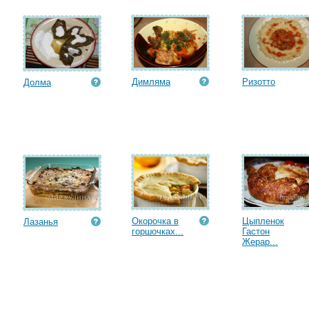
Димляма
Ризотто
Долма
Окорочка в
Цыпленок
Лазанья
горшочках...
Гастон
Жерар...