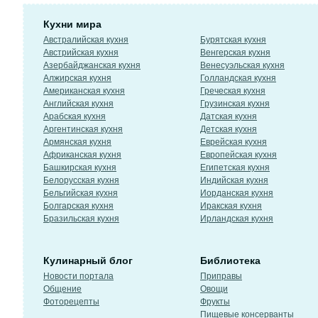
Кухни мира
Австралийская кухня
Бурятская кухня
Австрийская кухня
Венгерская кухня
Азербайджанская кухня
Венесуэльская кухня
Алжирская кухня
Голландская кухня
Американская кухня
Греческая кухня
Английская кухня
Грузинская кухня
Арабская кухня
Датская кухня
Аргентинская кухня
Детская кухня
Армянская кухня
Еврейская кухня
Африканская кухня
Европейская кухня
Башкирская кухня
Египетская кухня
Белорусская кухня
Индийская кухня
Бельгийская кухня
Иорданская кухня
Болгарская кухня
Иракская кухня
Бразильская кухня
Ирландская кухня
Кулинарный блог
Библиотека
Новости портала
Приправы
Общение
Овощи
Фоторецепты
Фрукты
Пищевые консерванты