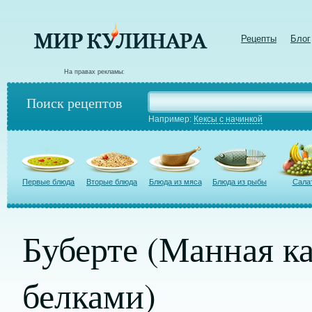
Рецепты
Блог
На правах рекламы:
Поиск рецептов
Например:
Кексы с начинкой
Первые блюда
Вторые блюда
Блюда из мяса
Блюда из рыбы
Сала
Буберте (Манная к
белками)