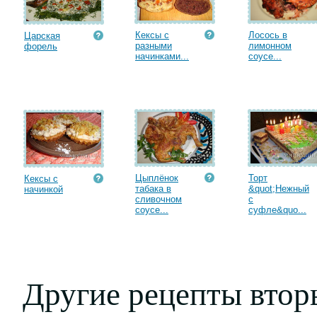
Кексы с
Лосось в
Царская
разными
лимонном
форель
начинками...
соусе...
Цыплёнок
Торт
Кексы с
табака в
&quot;Нежный
начинкой
сливочном
с
соусе...
суфле&quo...
Другие рецепты втор