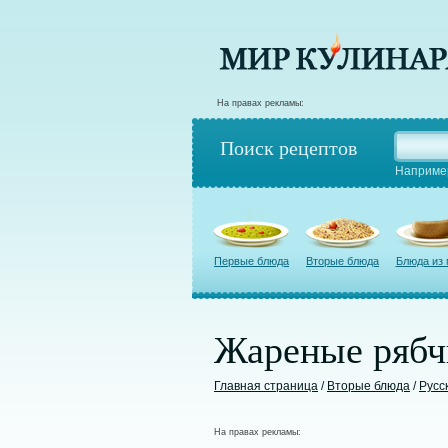
На правах рекламы:
Поиск рецептов
Наприме
Первые блюда
Вторые блюда
Блюда из
Жареные рябч
Главная страница
/
Вторые блюда
/
Русс
На правах рекламы: