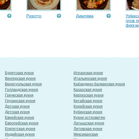
Ризотто
Димляма
Узбекс
плов п
ферган
Бурятская кухня
Испанская кухня
Венгерская кухня
Итальянская кухня
Венесуэльская кухня
Кабардино-балкарская кухня
Голландская кухня
Казахская кухня
Греческая кухня
Киргизская кухня
Грузинская кухня
Китайская кухня
Датская кухня
Корейская кухня
Детская кухня
Кубинская кухня
Еврейская кухня
Кухни островитян
Европейская кухня
Латышская кухня
Египетская кухня
Литовская кухня
Индийская кухня
Мексиканская