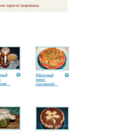
же зарегистрированы.
чный
Яблочный
с
пирог
ом...
(заливной)...