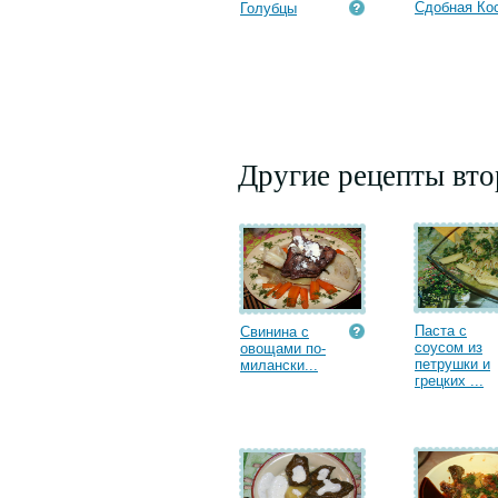
Сдобная Ко
Голубцы
Другие рецепты вт
Паста с
Свинина с
соусом из
овощами по-
петрушки и
милански...
грецких ...