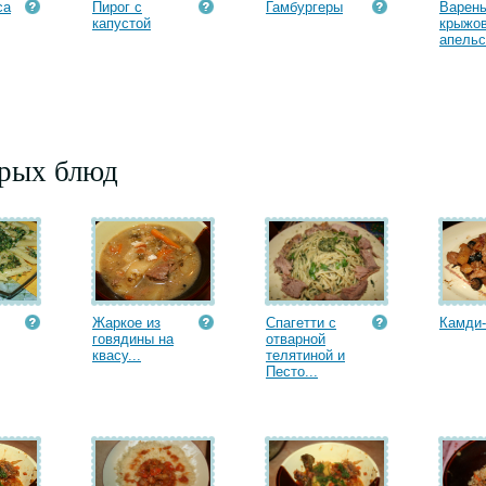
са
Пирог с
Гамбургеры
Варень
капустой
крыжов
апельс
орых блюд
Жаркое из
Спагетти с
Камди-
говядины на
отварной
квасу...
телятиной и
Песто...