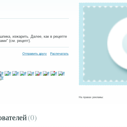
 шпика, изжарить. Далее, как в рецепте
ми" (см. рецепт).
Отправить другу
Распечатать
На правах рекламы:
ователей
(0
)