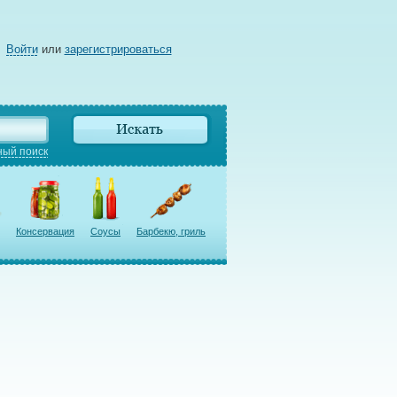
Войти
или
зарегистрироваться
ый поиск
Консервация
Соусы
Барбекю, гриль