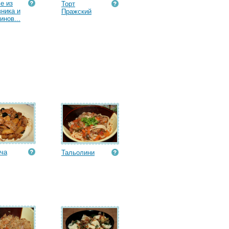
е из
Торт
ника и
Пражский
инов...
ча
Тальолини