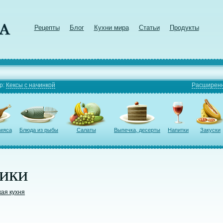
Рецепты
Блог
Кухни мира
Статьи
Продукты
р:
Кексы с начинкой
Расширенн
 мяса
Блюда из рыбы
Салаты
Выпечка, десерты
Напитки
Закуски
ики
кая кухня