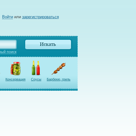
Войти
или
зарегистрироваться
ый поиск
Консервация
Соусы
Барбекю, гриль