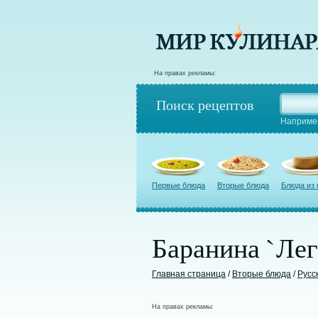
На правах рекламы:
Поиск рецептов
Наприме
Первые блюда
Вторые блюда
Блюда из
Баранина `Лег
Главная страница
/
Вторые блюда
/
Русс
На правах рекламы: