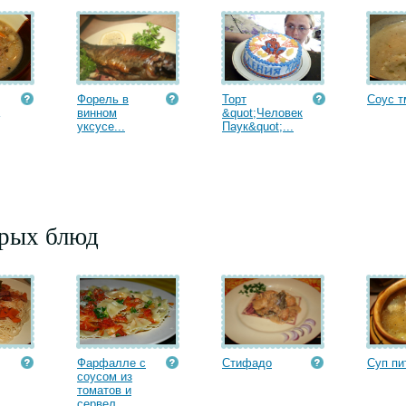
Форель в
Торт
Соус т
винном
&quot;Человек
уксусе...
Паук&quot;...
орых блюд
Фарфалле с
Стифадо
Суп пи
соусом из
томатов и
сервел...