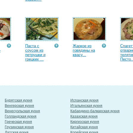
Паста с
Жаркое из
Спагет
-
соусом из
говядины на
отварн
петрушки и
квасу...
теляти
грецких ...
Песто..
Бурятская кухня
Испанская кухня
Венгерская кухня
Итальянская кухня
Венесуэльская кухня
Кабардино-балкарская кухня
Голландская кухня
Казахская кухня
Греческая кухня
Киргизская кухня
Грузинская кухня
Китайская кухня
Датская кухня
Корейская кухня