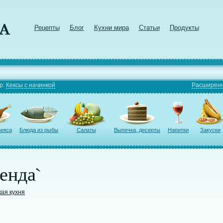
Рецепты
Блог
Кухни мира
Статьи
Продукты
р:
Кексы с начинкой
Расширенн
 мяса
Блюда из рыбы
Салаты
Выпечка, десерты
Напитки
Закуски
енда`
кая кухня