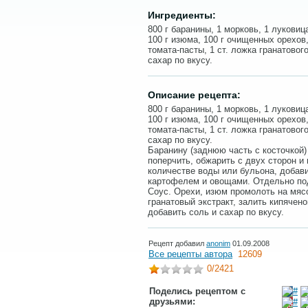
Ингредиенты:
800 г баранины, 1 морковь, 1 луковица
100 г изюма, 100 г очищенных орехов,
томата-пасты, 1 ст. ложка гранатового
сахар по вкусу.
Описание рецепта:
800 г баранины, 1 морковь, 1 луковица
100 г изюма, 100 г очищенных орехов,
томата-пасты, 1 ст. ложка гранатового
сахар по вкусу.
Баранину (заднюю часть с косточкой) 
поперчить, обжарить с двух сторон и
количестве воды или бульона, добави
картофелем и овощами. Отдельно по
Соус. Орехи, изюм промолоть на мясо
гранатовый экстракт, залить кипячен
добавить соль и сахар по вкусу.
Рецепт добавил
anonim
01.09.2008
Все рецепты автора
12609
0
/2421
Поделись рецептом с
друзьями: