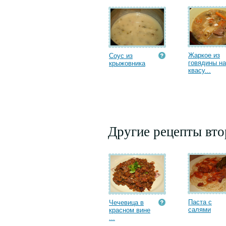
Жаркое из
Соус из
говядины на
крыжовника
квасу...
Другие рецепты вт
Паста с
Чечевица в
салями
красном вине
...