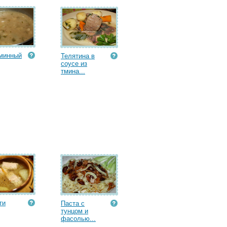
минный
Телятина в
соусе из
тмина...
ти
Паста с
тунцом и
фасолью...