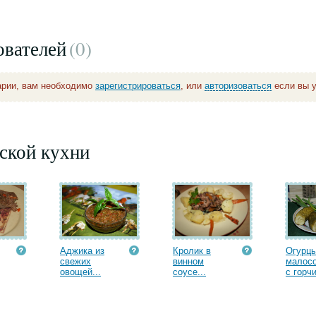
ователей
(0
)
арии, вам необходимо
зарегистрироваться
, или
авторизоваться
если вы у
ской кухни
Аджика из
Кролик в
Огурц
свежих
винном
малос
овощей...
соусе...
с горчи