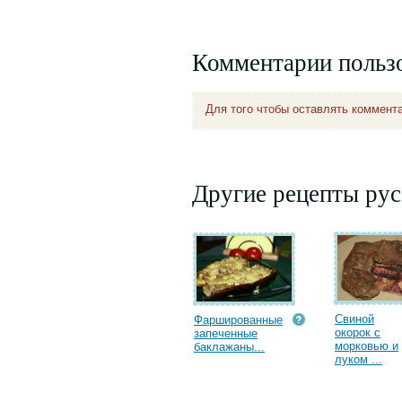
Комментарии польз
Для того чтобы оставлять коммент
Другие рецепты рус
Свиной
Фаршированные
окорок с
запеченные
морковью и
баклажаны...
луком ...