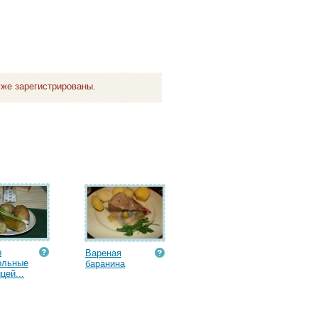
же зарегистрированы.
ы
Вареная
ольные
баранина
цей...