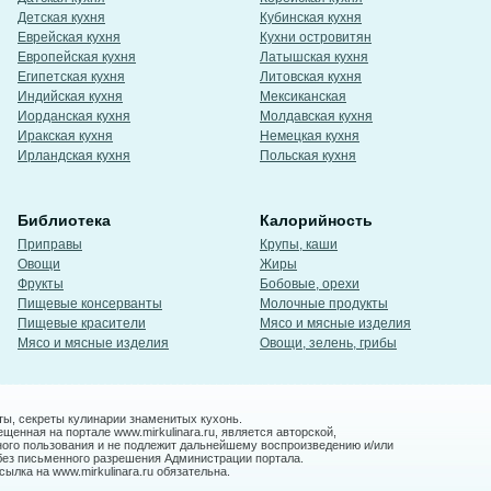
Детская кухня
Кубинская кухня
Еврейская кухня
Кухни островитян
Европейская кухня
Латышская кухня
Египетская кухня
Литовская кухня
Индийская кухня
Мексиканская
Иорданская кухня
Молдавская кухня
Иракская кухня
Немецкая кухня
Ирландская кухня
Польская кухня
Библиотека
Калорийность
Приправы
Крупы, каши
Овощи
Жиры
Фрукты
Бобовые, орехи
Пищевые консерванты
Молочные продукты
Пищевые красители
Мясо и мясные изделия
Мясо и мясные изделия
Овощи, зелень, грибы
ты, секреты кулинарии знаменитых кухонь.
енная на портале www.mirkulinara.ru, является авторской,
ного пользования и не подлежит дальнейшему воспроизведению и/или
без письменного разрешения Администрации портала.
ылка на www.mirkulinara.ru обязательна.