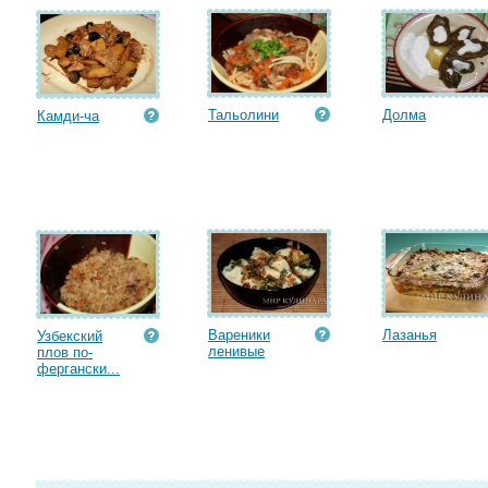
Тальолини
Долма
Камди-ча
Вареники
Лазанья
Узбекский
ленивые
плов по-
фергански...