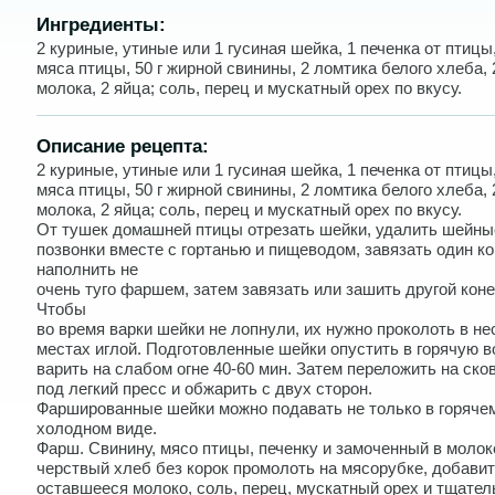
Ингредиенты:
2 куриные, утиные или 1 гусиная шейка, 1 печенка от птицы,
мяса птицы, 50 г жирной свинины, 2 ломтика белого хлеба, 
молока, 2 яйца; соль, перец и мускатный орех по вкусу.
Описание рецепта:
2 куриные, утиные или 1 гусиная шейка, 1 печенка от птицы,
мяса птицы, 50 г жирной свинины, 2 ломтика белого хлеба, 
молока, 2 яйца; соль, перец и мускатный орех по вкусу.
От тушек домашней птицы отрезать шейки, удалить шейны
позвонки вместе с гортанью и пищеводом, завязать один ко
наполнить не
очень туго фаршем, затем завязать или зашить другой коне
Чтобы
во время варки шейки не лопнули, их нужно проколоть в не
местах иглой. Подготовленные шейки опустить в горячую в
варить на слабом огне 40-60 мин. Затем переложить на ско
под легкий пресс и обжарить с двух сторон.
Фаршированные шейки можно подавать не только в горячем
холодном виде.
Фарш. Свинину, мясо птицы, печенку и замоченный в моло
черствый хлеб без корок промолоть на мясорубке, добавит
оставшееся молоко, соль, перец, мускатный орех и тщател