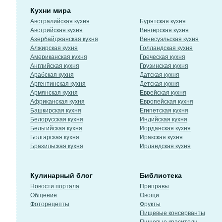
Кухни мира
Австралийская кухня
Бурятская кухня
Австрийская кухня
Венгерская кухня
Азербайджанская кухня
Венесуэльская кухня
Алжирская кухня
Голландская кухня
Американская кухня
Греческая кухня
Английская кухня
Грузинская кухня
Арабская кухня
Датская кухня
Аргентинская кухня
Детская кухня
Армянская кухня
Еврейская кухня
Африканская кухня
Европейская кухня
Башкирская кухня
Египетская кухня
Белорусская кухня
Индийская кухня
Бельгийская кухня
Иорданская кухня
Болгарская кухня
Иракская кухня
Бразильская кухня
Ирландская кухня
Кулинарный блог
Библиотека
Новости портала
Приправы
Общение
Овощи
Фоторецепты
Фрукты
Пищевые консерванты