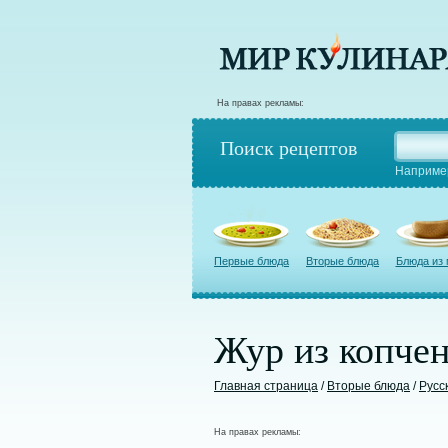
На правах рекламы:
Поиск рецептов
Наприме
Первые блюда
Вторые блюда
Блюда из
Жур из копче
Главная страница
/
Вторые блюда
/
Русс
На правах рекламы: