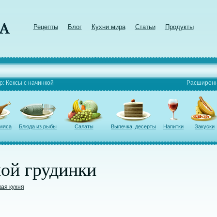
Рецепты
Блог
Кухни мира
Статьи
Продукты
р:
Кексы с начинкой
Расширенн
 мяса
Блюда из рыбы
Салаты
Выпечка, десерты
Напитки
Закуски
ной грудинки
кая кухня