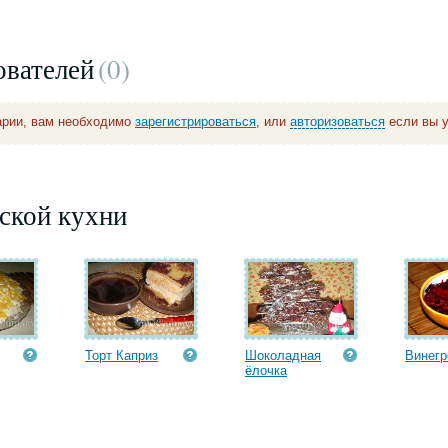
ователей
(0
)
арии, вам необходимо
зарегистрироваться
, или
авторизоваться
если вы у
ской кухни
Торт Каприз
Шоколадная
Винегр
ёлочка