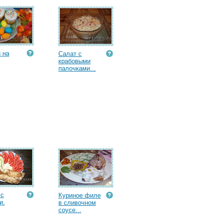
 на
Салат с
крабовыми
палочками...
 с
Куриное филе
и.
в сливочном
соусе...