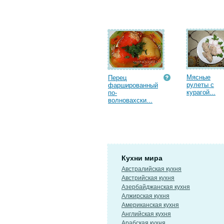
Мясные
Перец
рулеты с
фаршированный
курагой...
по-
волновахски...
Кухни мира
Австралийская кухня
Австрийская кухня
Азербайджанская кухня
Алжирская кухня
Американская кухня
Английская кухня
Арабская кухня