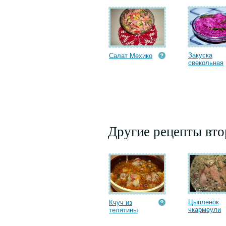
Закуска
Салат Мехико
свекольная
Другие рецепты вт
Цыпленок
Кчуч из
чкармеули
телятины