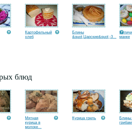
Картофельный
Блины
Куличи
хлеб
&quot;Царские&quot;-3...
манке
орых блюд
Мятная
Курица гриль
Блины
курица в
грибам
молоке...