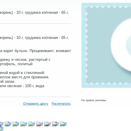
корень) - 10 г, грудинка копченая - 65 г,
корень) - 10 г, грудинка копченая - 65 г,
ки варят бульон. Процеживают, вливают
инку и чеснок, растертый с
артофель, политый
ченой водой в стеклянной
теплое место для брожения.
ий запах.
ли овсяная - 100 г, вода
На правах рекламы:
Отправить другу
Распечатать