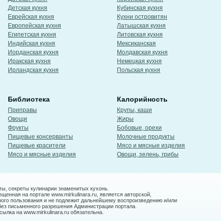
Детская кухня
Кубинская кухня
Еврейская кухня
Кухни островитян
Европейская кухня
Латышская кухня
Египетская кухня
Литовская кухня
Индийская кухня
Мексиканская
Иорданская кухня
Молдавская кухня
Иракская кухня
Немецкая кухня
Ирландская кухня
Польская кухня
Библиотека
Калорийность
Приправы
Крупы, каши
Овощи
Жиры
Фрукты
Бобовые, орехи
Пищевые консерванты
Молочные продукты
Пищевые красители
Мясо и мясные изделия
Мясо и мясные изделия
Овощи, зелень, грибы
ты, секреты кулинарии знаменитых кухонь.
енная на портале www.mirkulinara.ru, является авторской,
ного пользования и не подлежит дальнейшему воспроизведению и/или
без письменного разрешения Администрации портала.
ылка на www.mirkulinara.ru обязательна.