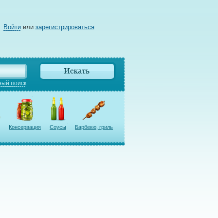
Войти
или
зарегистрироваться
ый поиск
Консервация
Соусы
Барбекю, гриль