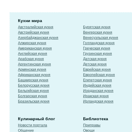
Кухни мира
Австралийская кухня
Бурятская кухня
Австрийская кухня
Венгерская кухня
Азербайджанская кухня
Венесуэльская кухня
Алжирская кухня
Голландская кухня
Американская кухня
Греческая кухня
Английская кухня
Грузинская кухня
Арабская кухня
Датская кухня
Аргентинская кухня
Детская кухня
Армянская кухня
Еврейская кухня
Африканская кухня
Европейская кухня
Башкирская кухня
Египетская кухня
Белорусская кухня
Индийская кухня
Бельгийская кухня
Иорданская кухня
Болгарская кухня
Иракская кухня
Бразильская кухня
Ирландская кухня
Кулинарный блог
Библиотека
Новости портала
Приправы
Общение
Овощи