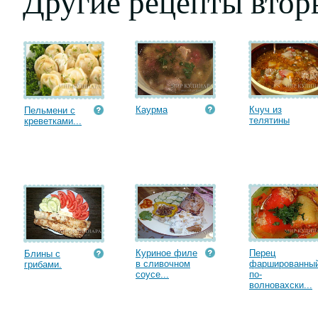
Другие рецепты втор
Каурма
Кчуч из
Пельмени с
телятины
креветками...
Куриное филе
Перец
Блины с
в сливочном
фаршированны
грибами.
соусе...
по-
волновахски...