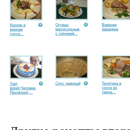
Огурцы
Вареная
Кролик в
малосольные
баранина
винном
с горчицей...
соусе...
Соус тминный
Телятина в
Торт
соусе из
&quot;Человек
тмина...
Паук&quot;...