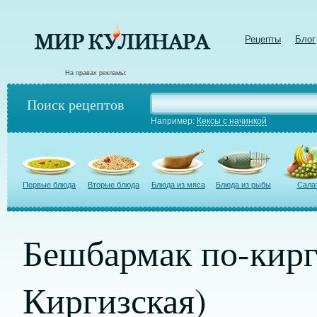
Рецепты
Блог
На правах рекламы:
Поиск рецептов
Например:
Кексы с начинкой
Первые блюда
Вторые блюда
Блюда из мяса
Блюда из рыбы
Сала
Бешбармак по-кирг
Киргизская)