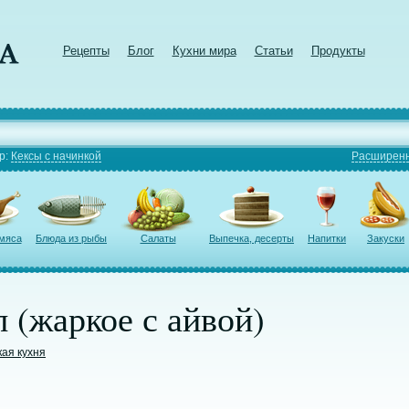
Рецепты
Блог
Кухни мира
Статьи
Продукты
р:
Кексы с начинкой
Расширенн
 мяса
Блюда из рыбы
Салаты
Выпечка, десерты
Напитки
Закуски
 (жаркое с айвой)
кая кухня