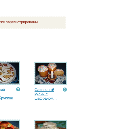
же зарегистрированы.
ный
Сливочный
кулич с
Хрупкое
шафраном...
.