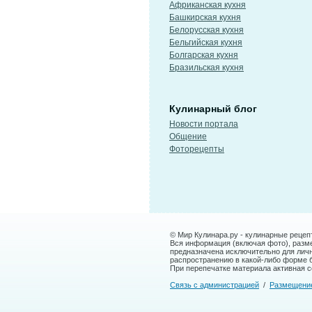
Африканская кухня
Башкирская кухня
Белорусская кухня
Бельгийская кухня
Болгарская кухня
Бразильская кухня
Кулинарный блог
Новости портала
Общение
Фоторецепты
© Мир Кулинара.ру - кулинарные рецеп
Вся информация (включая фото), размещ
предназначена исключительно для лич
распространению в какой-либо форме 
При перепечатке материала активная сс
Связь с администрацией
/
Размещени