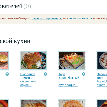
ователей
(0
)
арии, вам необходимо
зарегистрироваться
, или
авторизоваться
если вы у
ской кухни
Цыплёнок
Торт
Песоч
табака в
&quot;Нежный
торт
сливочном
с
&quot;
соусе...
суфле&quo...
счаст..