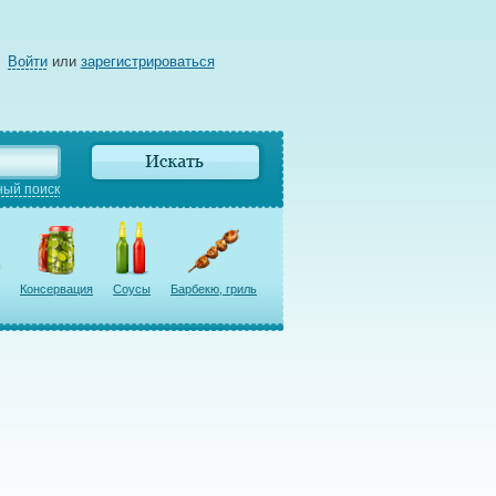
Войти
или
зарегистрироваться
ый поиск
Консервация
Соусы
Барбекю, гриль