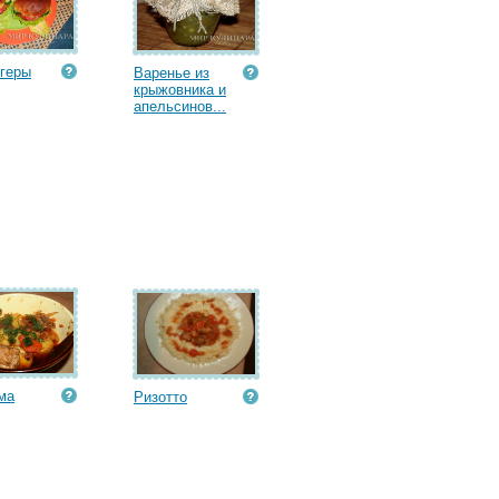
геры
Варенье из
крыжовника и
апельсинов...
ма
Ризотто