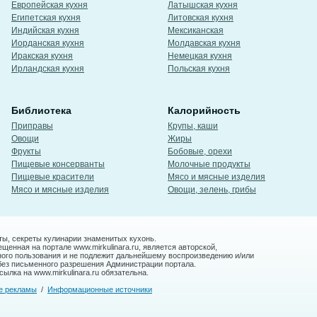
Европейская кухня
Латышская кухня
Египетская кухня
Литовская кухня
Индийская кухня
Мексиканская
Иорданская кухня
Молдавская кухня
Иракская кухня
Немецкая кухня
Ирландская кухня
Польская кухня
Библиотека
Калорийность
Приправы
Крупы, каши
Овощи
Жиры
Фрукты
Бобовые, орехи
Пищевые консерванты
Молочные продукты
Пищевые красители
Мясо и мясные изделия
Мясо и мясные изделия
Овощи, зелень, грибы
ты, секреты кулинарии знаменитых кухонь.
енная на портале www.mirkulinara.ru, является авторской,
ного пользования и не подлежит дальнейшему воспроизведению и/или
без письменного разрешения Администрации портала.
ылка на www.mirkulinara.ru обязательна.
е рекламы
/
Информационные источники