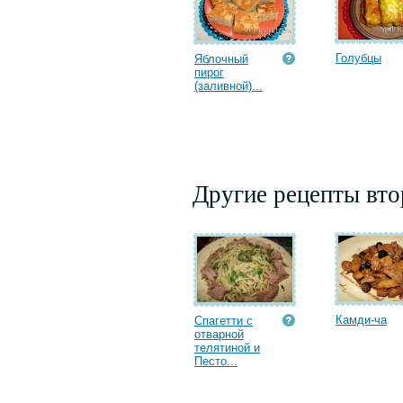
Голубцы
Яблочный
пирог
(заливной)...
Другие рецепты вт
Камди-ча
Спагетти с
отварной
телятиной и
Песто...