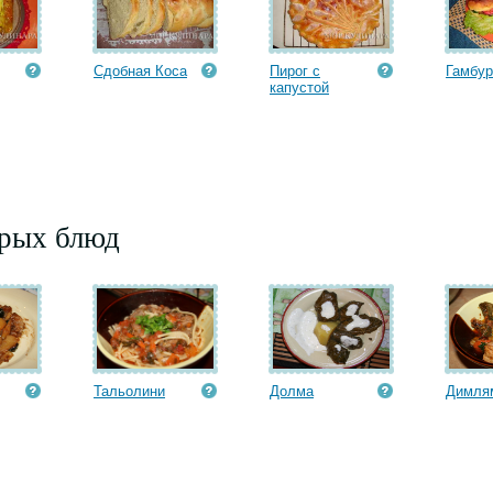
Сдобная Коса
Пирог с
Гамбур
капустой
орых блюд
Тальолини
Долма
Димля