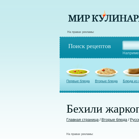
На правах рекламы:
Поиск рецептов
Наприме
Первые блюда
Вторые блюда
Блюда из
Бехили жаркоп
Главная страница
/
Вторые блюда
/
Русс
На правах рекламы: