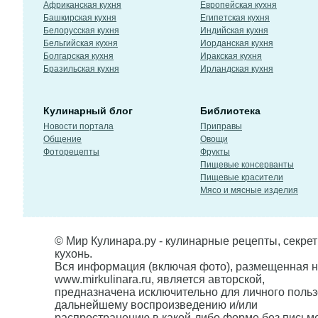
Африканская кухня
Европейская кухня
Башкирская кухня
Египетская кухня
Белорусская кухня
Индийская кухня
Бельгийская кухня
Иорданская кухня
Болгарская кухня
Иракская кухня
Бразильская кухня
Ирландская кухня
Кулинарный блог
Библиотека
Новости портала
Приправы
Общение
Овощи
Фоторецепты
Фрукты
Пищевые консерванты
Пищевые красители
Мясо и мясные изделия
© Мир Кулинара.ру - кулинарные рецепты, секре
кухонь.
Вся информация (включая фото), размещенная н
www.mirkulinara.ru, является авторской,
предназначена исключительно для личного польз
дальнейшему воспроизведению и/или
распространению в какой-либо форме без письм