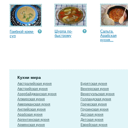
Шурпа по-
Сальта.
Грибной крем-
быстрому
Арабская
суп
кухня...
Кухни мира
Австралийская кухня
Бурятская кухня
Австрийская кухня
Венгерская кухня
Азербайджанская кухня
Венесуэльская кухня
Алжирская кухня
Голландская кухня
Американская кухня
Греческая кухня
Английская кухня
Грузинская кухня
Арабская кухня
Датская кухня
Аргентинская кухня
Детская кухня
Армянская кухня
Еврейская кухня