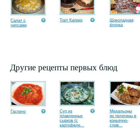
Торт Каприз
Шоколадная
Салат с
ёлочка
чипсами
Другие рецепты первых блюд
Суп из
Медальоны
Гаспачо
плавленных
из телятины в
сырков (с
коньячно-
картофеле...
слив...