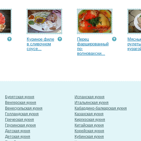
Куриное филе
Перец
Мясны
в сливочном
фаршированный
рулеты
соусе...
по-
курагой
волновахски...
Бурятская кухня
Испанская кухня
Венгерская кухня
Итальянская кухня
Венесуэльская кухня
Кабардино-балкарская кухня
Голландская кухня
Казахская кухня
Греческая кухня
Киргизская кухня
Грузинская кухня
Китайская кухня
Датская кухня
Корейская кухня
Детская кухня
Кубинская кухня