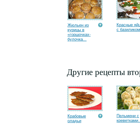
Красные яй
Жюльен из
с базиликом.
курицы в
«горшочках-
булочка...
Другие рецепты вт
Пельмени с
Крабовые
креветками..
оладьи