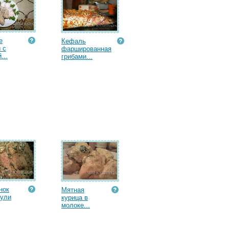
е
Кефаль
 с
фаршированная
...
грибами...
нок
Мятная
еули
курица в
молоке...