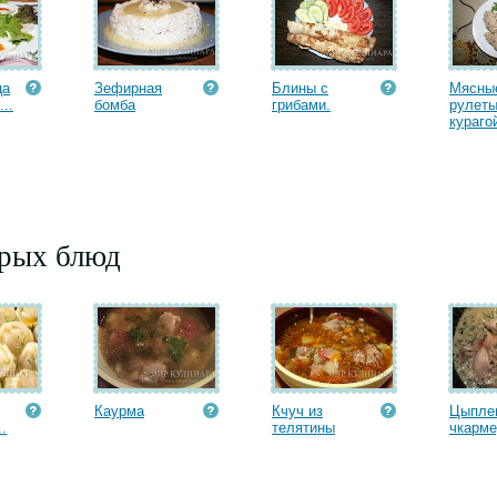
ца
Зефирная
Блины с
Мясны
..
бомба
грибами.
рулеты
курагой
орых блюд
Каурма
Кчуч из
Цыпле
.
телятины
чкарм