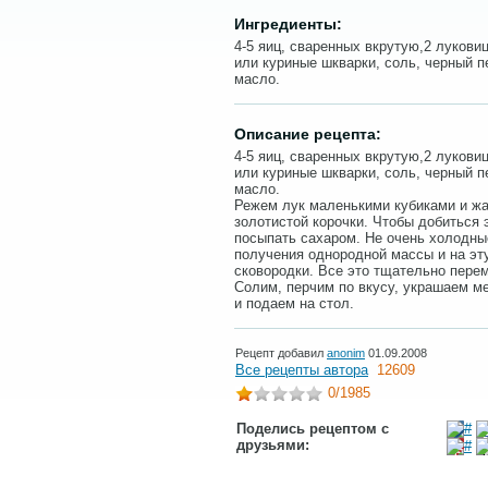
Ингредиенты:
4-5 яиц, сваренных вкрутую,2 луковиц
или куриные шкварки, соль, черный п
масло.
Описание рецепта:
4-5 яиц, сваренных вкрутую,2 луковиц
или куриные шкварки, соль, черный п
масло.
Режем лук маленькими кубиками и жа
золотистой корочки. Чтобы добиться 
посыпать сахаром. Не очень холодны
получения однородной массы и на эт
сковородки. Все это тщательно пере
Солим, перчим по вкусу, украшаем м
и подаем на стол.
Рецепт добавил
anonim
01.09.2008
Все рецепты автора
12609
0
/1985
Поделись рецептом с
друзьями: