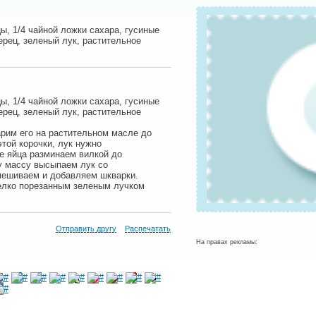
ы, 1/4 чайной ложки сахара, гусиные
ерец, зеленый лук, растительное
ы, 1/4 чайной ложки сахара, гусиные
ерец, зеленый лук, растительное
рим его на растительном масле до
этой корочки, лук нужно
е яйца разминаем вилкой до
у массу высыпаем лук со
мешиваем и добавляем шкварки.
елко порезанным зеленым лучком
Отправить другу
Распечатать
На правах рекламы: