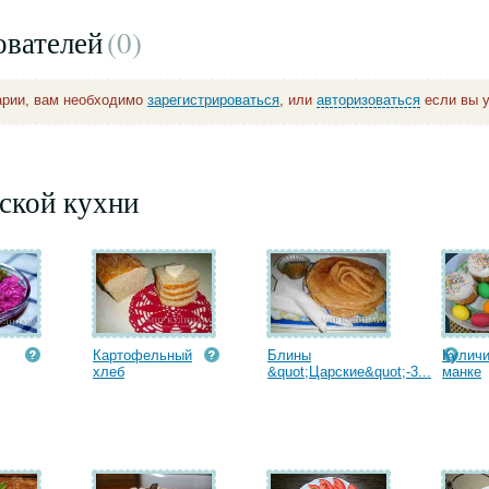
ователей
(0
)
арии, вам необходимо
зарегистрироваться
, или
авторизоваться
если вы у
ской кухни
Картофельный
Блины
Куличи
хлеб
&quot;Царские&quot;-3...
манке