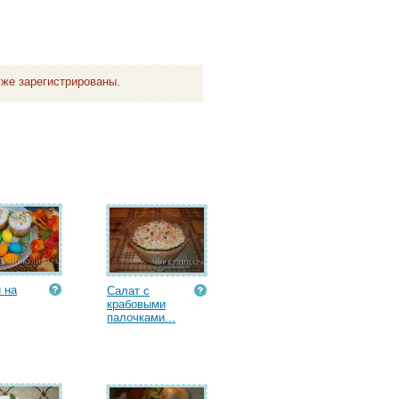
же зарегистрированы.
 на
Салат с
крабовыми
палочками...