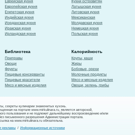
Еврейская кухня
Кухни островитян
Европейская кухня
Латышская кухня
Египетская кухня
Литовская кухня
Индийская кухня
Мексиканская
Иорданская кухня
Молдавская кухня
Иракская кухня
Немецкая кухня
Ирландская кухня
Польская кухня
Библиотека
Калорийность
Приправы
Крупы, каши
Овощи
Жиры
Фрукты
Бобовые, орехи
Пищевые консерванты
Молочные продукты
Пищевые красители
Мясо и мясные изделия
Мясо и мясные изделия
Овощи, зелень, грибы
ты, секреты кулинарии знаменитых кухонь.
енная на портале www.mirkulinara.ru, является авторской,
ного пользования и не подлежит дальнейшему воспроизведению и/или
без письменного разрешения Администрации портала.
ылка на www.mirkulinara.ru обязательна.
е рекламы
/
Информационные источники