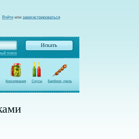
Войти
или
зарегистрироваться
ый поиск
Консервация
Соусы
Барбекю, гриль
ками