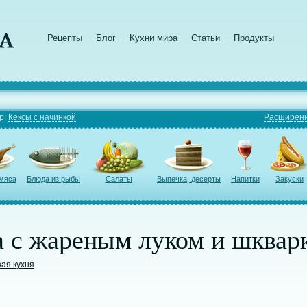
Рецепты
Блог
Кухни мира
Статьи
Продукты
р:
Кексы с начинкой
Расширенн
 мяса
Блюда из рыбы
Салаты
Выпечка, десерты
Напитки
Закуски
а с жареным луком и шквар
кая кухня