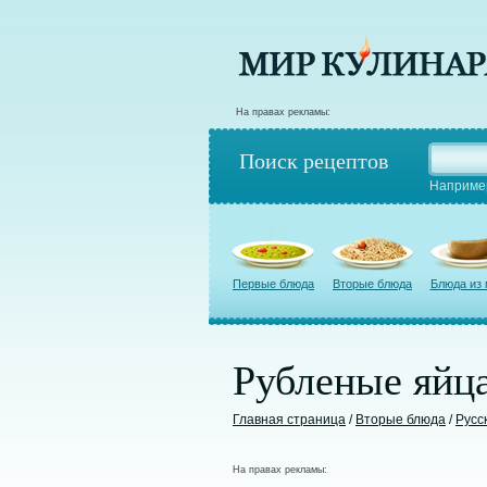
На правах рекламы:
Поиск рецептов
Наприме
Первые блюда
Вторые блюда
Блюда из
Рубленые яйц
Главная страница
/
Вторые блюда
/
Русс
На правах рекламы: