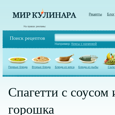
Рецепты
Блог
На правах рекламы:
Поиск рецептов
Например:
Кексы с начинкой
Первые блюда
Вторые блюда
Блюда из мяса
Блюда из рыбы
Сала
Спагетти с соусом 
горошка