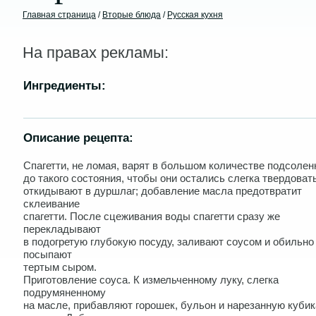
Главная страница
/
Вторые блюда
/
Русская кухня
На правах рекламы:
Ингредиенты:
Описание рецепта:
Спагетти, не ломая, варят в большом количестве подсоле
до такого состояния, чтобы они остались слегка твердоват
откидывают в дуршлаг; добавление масла предотвратит
склеивание
спагетти. После сцеживания воды спагетти сразу же
перекладывают
в подогретую глубокую посуду, заливают соусом и обильно
посыпают
тертым сыром.
Приготовление соуса. К измельченному луку, слегка
подрумяненному
на масле, прибавляют горошек, бульон и нарезанную куби