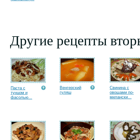
Другие рецепты втор
Венгерский
Свинина с
Паста с
гуляш
овощами по-
тунцом и
милански...
фасолью...