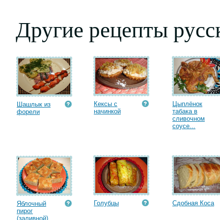
Другие рецепты русс
Кексы с
Цыплёнок
Шашлык из
начинкой
табака в
форели
сливочном
соусе...
Голубцы
Сдобная Коса
Яблочный
пирог
(заливной)...