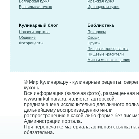
Болгарская кухня
Иракская кухня
Бразильская кухня
Ирландская кухня
Кулинарный блог
Библиотека
Новости портала
Приправы
Общение
Овощи
Фоторецепты
Фрукты
Пищевые консерванты
Пищевые красители
Мясо и мясные изделия
© Мир Кулинара.ру - кулинарные рецепты, секре
кухонь.
Вся информация (включая фото), размещенная н
www.mirkulinara.ru, является авторской,
предназначена исключительно для личного польз
дальнейшему воспроизведению и/или
распространению в какой-либо форме без письм
Администрации портала.
При перепечатке материала активная ссылка на w
обязательна.