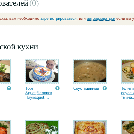
ователей
(0
)
арии, вам необходимо
зарегистрироваться
, или
авторизоваться
если вы у
ской кухни
Торт
Соус тминный
Теляти
&quot;Человек
соусе 
Паук&quot;...
тмина..