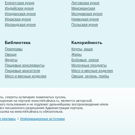
Египетская кухня
Литовская кухня
Индийская кухня
Мексиканская
Иорданская кухня
Молдавская кухня
Иракская кухня
Немецкая кухня
Ирландская кухня
Польская кухня
Библиотека
Калорийность
Приправы
Крупы, каши
Овощи
Жиры
Фрукты
Бобовые, орехи
Пищевые консерванты
Молочные продукты
Пищевые красители
Мясо и мясные изделия
Мясо и мясные изделия
Овощи, зелень, грибы
ты, секреты кулинарии знаменитых кухонь.
енная на портале www.mirkulinara.ru, является авторской,
ного пользования и не подлежит дальнейшему воспроизведению и/или
без письменного разрешения Администрации портала.
ылка на www.mirkulinara.ru обязательна.
е рекламы
/
Информационные источники