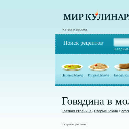
На правах рекламы:
Поиск рецептов
Наприме
Первые блюда
Вторые блюда
Блюда из
Говядина в мо
Главная страница
/
Вторые блюда
/
Русс
На правах рекламы: