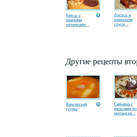
Лосось в
Кексы с
лимонном
разными
соусе...
начинками...
Другие рецепты вт
Свинина с
Венгерский
овощами по
гуляш
милански...