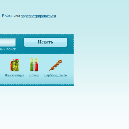
Войти
или
зарегистрироваться
ый поиск
Консервация
Соусы
Барбекю, гриль