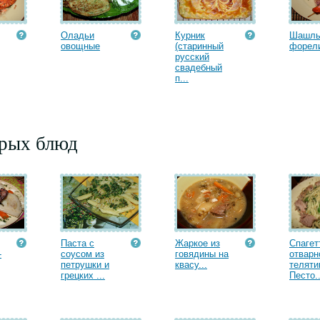
Оладьи
Курник
Шашлы
овощные
(старинный
форел
русский
свадебный
п...
орых блюд
Паста с
Жаркое из
Спагет
-
соусом из
говядины на
отварн
петрушки и
квасу...
теляти
грецких ...
Песто..