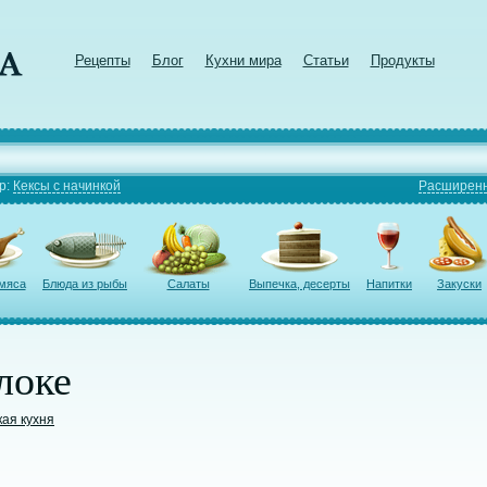
Рецепты
Блог
Кухни мира
Статьи
Продукты
р:
Кексы с начинкой
Расширенн
 мяса
Блюда из рыбы
Салаты
Выпечка, десерты
Напитки
Закуски
локе
кая кухня