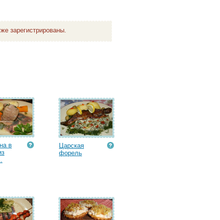
же зарегистрированы.
на в
Царская
из
форель
.