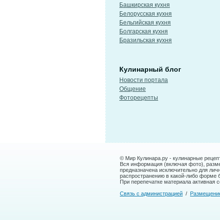
Башкирская кухня
Белорусская кухня
Бельгийская кухня
Болгарская кухня
Бразильская кухня
Кулинарный блог
Новости портала
Общение
Фоторецепты
© Мир Кулинара.ру - кулинарные рецеп
Вся информация (включая фото), размещ
предназначена исключительно для лич
распространению в какой-либо форме 
При перепечатке материала активная сс
Связь с администрацией
/
Размещени