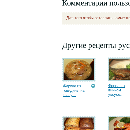
Комментарии польз
Для того чтобы оставлять коммент
Другие рецепты рус
Форель в
Жаркое из
винном
говядины на
уксусе...
квасу...