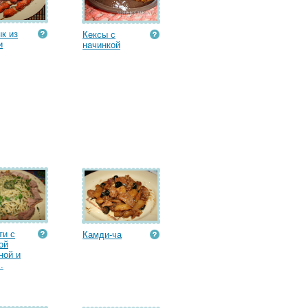
к из
Кексы с
и
начинкой
ти с
Камди-ча
ой
ной и
.