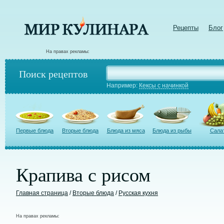
Рецепты
Блог
На правах рекламы:
Поиск рецептов
Например:
Кексы с начинкой
Первые блюда
Вторые блюда
Блюда из мяса
Блюда из рыбы
Сала
Крапива с рисом
Главная страница
/
Вторые блюда
/
Русская кухня
На правах рекламы: