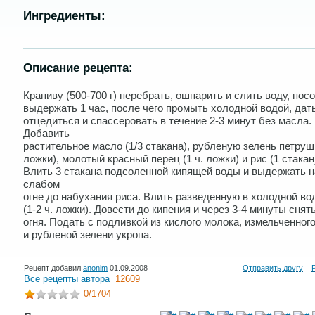
Ингредиенты:
Описание рецепта:
Крапиву (500-700 г) перебрать, ошпарить и слить воду, пос
выдержать 1 час, после чего промыть холодной водой, дат
отцедиться и спассеровать в течение 2-3 минут без масла.
Добавить
растительное масло (1/3 стакана), рубленую зелень петрушк
ложки), молотый красный перец (1 ч. ложки) и рис (1 стакан
Влить 3 стакана подсоленной кипящей воды и выдержать н
слабом
огне до набухания риса. Влить разведенную в холодной во
(1-2 ч. ложки). Довести до кипения и через 3-4 минуты снять
огня. Подать с подливкой из кислого молока, измельченног
и рубленой зелени укропа.
Рецепт добавил
anonim
01.09.2008
Отправить другу
Все рецепты автора
12609
0
/1704