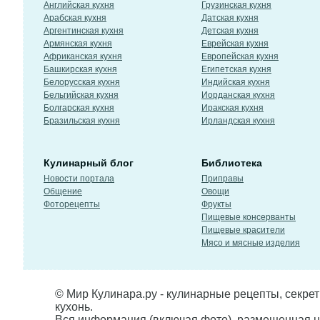
Английская кухня
Грузинская кухня
Арабская кухня
Датская кухня
Аргентинская кухня
Детская кухня
Армянская кухня
Еврейская кухня
Африканская кухня
Европейская кухня
Башкирская кухня
Египетская кухня
Белорусская кухня
Индийская кухня
Бельгийская кухня
Иорданская кухня
Болгарская кухня
Иракская кухня
Бразильская кухня
Ирландская кухня
Кулинарный блог
Библиотека
Новости портала
Приправы
Общение
Овощи
Фоторецепты
Фрукты
Пищевые консерванты
Пищевые красители
Мясо и мясные изделия
© Мир Кулинара.ру - кулинарные рецепты, секре
кухонь.
Вся информация (включая фото), размещенная н