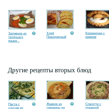
Хлеб
Корзиночки с
Заливное из
Праздничный
кремом
телячьего
языка...
Другие рецепты вторых блюд
Жаркое из
Спагетти с
Паста с
говядины на
отварной
соусом из