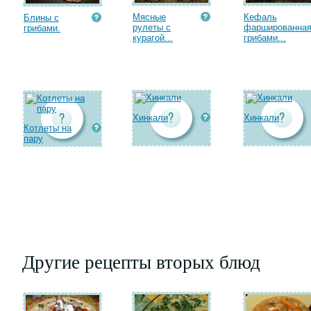
Мясные
Кефаль
Блины с
рулеты с
фаршированна
грибами.
курагой...
грибами...
Хинкали
Хинкали
Котлеты на
пару
Другие рецепты вторых блюд