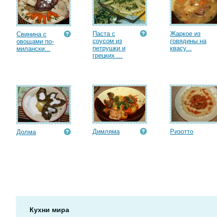
Паста с
Жаркое из
Свинина с
соусом из
говядины на
овощами по-
петрушки и
квасу...
милански...
грецких ...
Димляма
Ризотто
Долма
Кухни мира