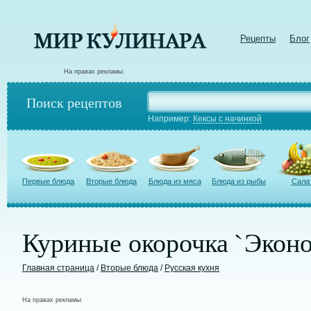
Рецепты
Блог
На правах рекламы:
Поиск рецептов
Например:
Кексы с начинкой
Первые блюда
Вторые блюда
Блюда из мяса
Блюда из рыбы
Сала
Куриные окорочка `Экон
Главная страница
/
Вторые блюда
/
Русская кухня
На правах рекламы: