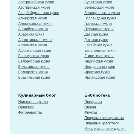
Австралийская кухня
Бурятская кухня
Австрийская кухня
Венгерская кухня
Азербайджанская кухня
Венесуэльская кухня
Алжирская кухня
Голландская кухня
Американская кухня
Греческая кухня
Английская кухня
Грузинская кухня
Арабская кухня
Датская кухня
Аргентинская кухня
Детская кухня
Армянская кухня
Еврейская кухня
Африканская кухня
Европейская кухня
Башкирская кухня
Египетская кухня
Белорусская кухня
Индийская кухня
Бельгийская кухня
Иорданская кухня
Болгарская кухня
Иракская кухня
Бразильская кухня
Ирландская кухня
Кулинарный блог
Библиотека
Новости портала
Приправы
Общение
Овощи
Фоторецепты
Фрукты
Пищевые консерванты
Пищевые красители
Мясо и мясные изделия