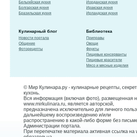
Бельгийская кухня
Иорданская кухня
Болгарская кухня
Иракская кухня
Бразильская кухня
Ирландская кухня
Кулинарный блог
Библиотека
Новости портала
Приправы
Общение
Овощи
Фоторецепты
Фрукты
Пищевые консерванты
Пищевые красители
Мясо и мясные изделия
© Мир Кулинара.ру - кулинарные рецепты, секре
кухонь.
Вся информация (включая фото), размещенная н
www.mirkulinara.ru, является авторской,
предназначена исключительно для личного польз
дальнейшему воспроизведению и/или
распространению в какой-либо форме без письм
Администрации портала.
При перепечатке материала активная ссылка на w
обязательна.