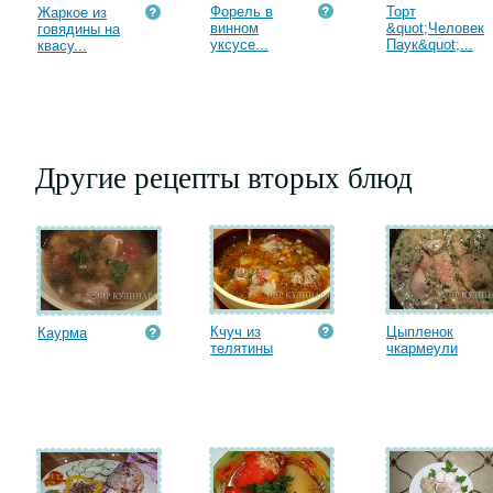
Форель в
Торт
Жаркое из
винном
&quot;Человек
говядины на
уксусе...
Паук&quot;...
квасу...
Другие рецепты вторых блюд
Кчуч из
Цыпленок
Каурма
телятины
чкармеули