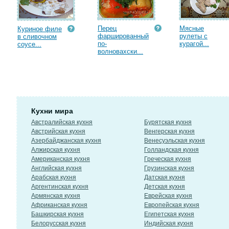
Перец
Мясные
Куриное филе
фаршированный
рулеты с
в сливочном
по-
курагой...
соусе...
волновахски...
Кухни мира
Австралийская кухня
Бурятская кухня
Австрийская кухня
Венгерская кухня
Азербайджанская кухня
Венесуэльская кухня
Алжирская кухня
Голландская кухня
Американская кухня
Греческая кухня
Английская кухня
Грузинская кухня
Арабская кухня
Датская кухня
Аргентинская кухня
Детская кухня
Армянская кухня
Еврейская кухня
Африканская кухня
Европейская кухня
Башкирская кухня
Египетская кухня
Белорусская кухня
Индийская кухня