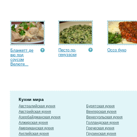
Песто по-
Оссо буко
Бланкетт де
генуэзски
вю под
соусом
Велюте...
Кухни мира
Австралийская кухня
Бурятская кухня
Австрийская кухня
Венгерская кухня
Азербайджанская кухня
Венесуэльская кухня
Алжирская кухня
Голландская кухня
Американская кухня
Греческая кухня
Английская кухня
Грузинская кухня