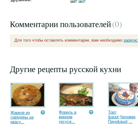
Комментарии пользователей
(0
)
Для того чтобы оставлять комментарии, вам необходимо
зареги
Другие рецепты русской кухни
Форель в
Торт
Жаркое из
винном
&quot;Человек
говядины на
уксусе...
Паук&quot;...
квасу...