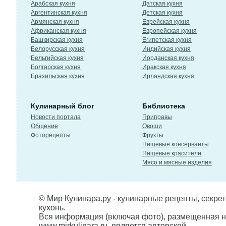
Арабская кухня
Датская кухня
Аргентинская кухня
Детская кухня
Армянская кухня
Еврейская кухня
Африканская кухня
Европейская кухня
Башкирская кухня
Египетская кухня
Белорусская кухня
Индийская кухня
Бельгийская кухня
Иорданская кухня
Болгарская кухня
Иракская кухня
Бразильская кухня
Ирландская кухня
Кулинарный блог
Библиотека
Новости портала
Приправы
Общение
Овощи
Фоторецепты
Фрукты
Пищевые консерванты
Пищевые красители
Мясо и мясные изделия
© Мир Кулинара.ру - кулинарные рецепты, секре
кухонь.
Вся информация (включая фото), размещенная н
www.mirkulinara.ru, является авторской,