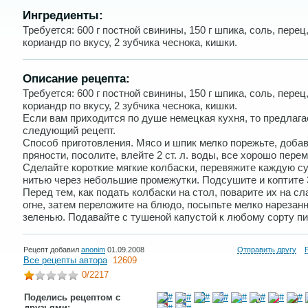
Ингредиенты:
Требуется: 600 г постной свинины, 150 г шпика, соль, перец
кориандр по вкусу, 2 зубчика чеснока, кишки.
Описание рецепта:
Требуется: 600 г постной свинины, 150 г шпика, соль, перец
кориандр по вкусу, 2 зубчика чеснока, кишки.
Если вам приходится по душе немецкая кухня, то предлаг
следующий рецепт.
Способ приготовления. Мясо и шпик мелко порежьте, доба
пряности, посолите, влейте 2 ст. л. воды, все хорошо пере
Сделайте короткие мягкие колбаски, перевяжите каждую с
нитью через небольшие промежутки. Подсушите и коптите 
Перед тем, как подать колбаски на стол, поварите их на с
огне, затем переложите на блюдо, посыпьте мелко нарезан
зеленью. Подавайте с тушеной капустой к любому сорту пи
Рецепт добавил
anonim
01.09.2008
Отправить другу
Все рецепты автора
12609
0
/2217
Поделись рецептом с
друзьями: