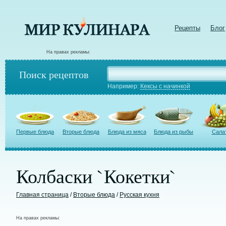
Рецепты
Блог
На правах рекламы:
Поиск рецептов
Например:
Кексы с начинкой
Первые блюда
Вторые блюда
Блюда из мяса
Блюда из рыбы
Сала
Колбаски `Кокетки`
Главная страница
/
Вторые блюда
/
Русская кухня
На правах рекламы: