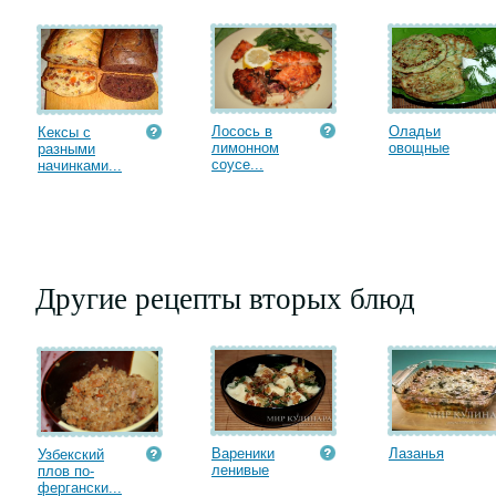
Лосось в
Оладьи
Кексы с
лимонном
овощные
разными
соусе...
начинками...
Другие рецепты вторых блюд
Вареники
Лазанья
Узбекский
ленивые
плов по-
фергански...