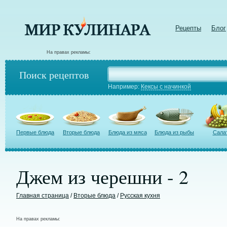
Рецепты
Блог
На правах рекламы:
Поиск рецептов
Например:
Кексы с начинкой
Первые блюда
Вторые блюда
Блюда из мяса
Блюда из рыбы
Сала
Джем из черешни - 2
Главная страница
/
Вторые блюда
/
Русская кухня
На правах рекламы: