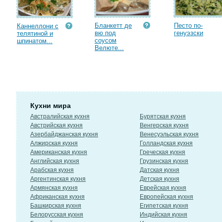
Бланкетт де
Песто по-
Каннеллони с
вю под
генуэзски
телятиной и
соусом
шпинатом...
Велюте...
Кухни мира
Австралийская кухня
Бурятская кухня
Австрийская кухня
Венгерская кухня
Азербайджанская кухня
Венесуэльская кухня
Алжирская кухня
Голландская кухня
Американская кухня
Греческая кухня
Английская кухня
Грузинская кухня
Арабская кухня
Датская кухня
Аргентинская кухня
Детская кухня
Армянская кухня
Еврейская кухня
Африканская кухня
Европейская кухня
Башкирская кухня
Египетская кухня
Белорусская кухня
Индийская кухня