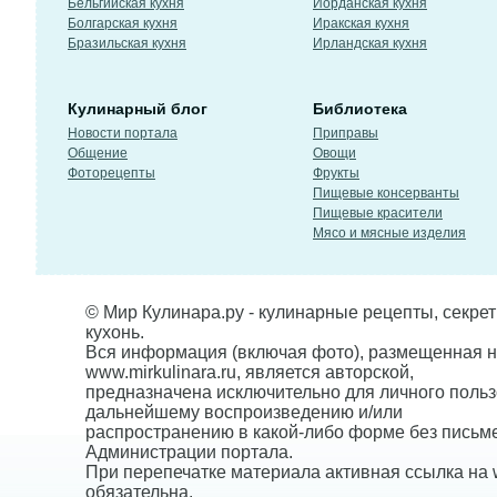
Бельгийская кухня
Иорданская кухня
Болгарская кухня
Иракская кухня
Бразильская кухня
Ирландская кухня
Кулинарный блог
Библиотека
Новости портала
Приправы
Общение
Овощи
Фоторецепты
Фрукты
Пищевые консерванты
Пищевые красители
Мясо и мясные изделия
© Мир Кулинара.ру - кулинарные рецепты, секре
кухонь.
Вся информация (включая фото), размещенная н
www.mirkulinara.ru, является авторской,
предназначена исключительно для личного польз
дальнейшему воспроизведению и/или
распространению в какой-либо форме без письм
Администрации портала.
При перепечатке материала активная ссылка на w
обязательна.