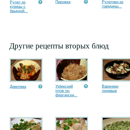
Пирожки
Рулетики из
Рулет из
говядины...
курицы с
брынзой...
Другие рецепты вторых блюд
Узбекский
Вареники
Димляма
плов по-
ленивые
фергански...