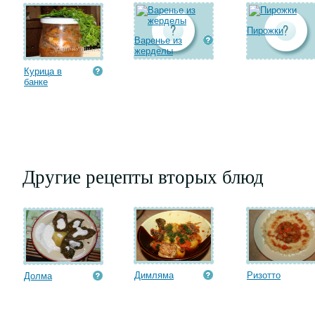
Пирожки
Варенье из
жерделы
Курица в
банке
Другие рецепты вторых блюд
Димляма
Ризотто
Долма