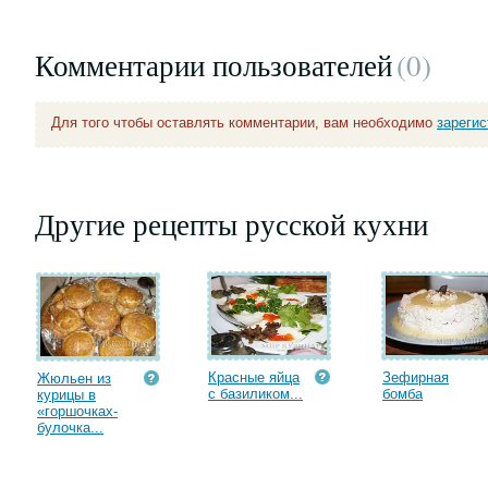
Комментарии пользователей
(0
)
Для того чтобы оставлять комментарии, вам необходимо
зареги
Другие рецепты русской кухни
Красные яйца
Зефирная
Жюльен из
с базиликом...
бомба
курицы в
«горшочках-
булочка...