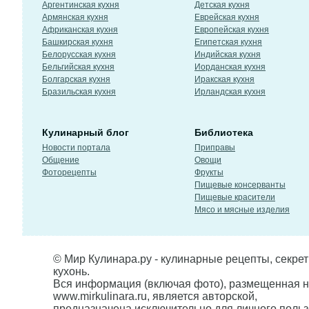
Аргентинская кухня
Детская кухня
Армянская кухня
Еврейская кухня
Африканская кухня
Европейская кухня
Башкирская кухня
Египетская кухня
Белорусская кухня
Индийская кухня
Бельгийская кухня
Иорданская кухня
Болгарская кухня
Иракская кухня
Бразильская кухня
Ирландская кухня
Кулинарный блог
Библиотека
Новости портала
Приправы
Общение
Овощи
Фоторецепты
Фрукты
Пищевые консерванты
Пищевые красители
Мясо и мясные изделия
© Мир Кулинара.ру - кулинарные рецепты, секре
кухонь.
Вся информация (включая фото), размещенная н
www.mirkulinara.ru, является авторской,
предназначена исключительно для личного польз