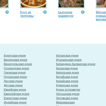
Кчуч из
Цыпленок
Мятна
телятины
чкармеули
курица
молоке
Бурятская кухня
Испанская кухня
Венгерская кухня
Итальянская кухня
Венесуэльская кухня
Кабардино-балкарская кухня
Голландская кухня
Казахская кухня
Греческая кухня
Киргизская кухня
Грузинская кухня
Китайская кухня
Датская кухня
Корейская кухня
Детская кухня
Кубинская кухня
Еврейская кухня
Кухни островитян
Европейская кухня
Латышская кухня
Египетская кухня
Литовская кухня
Индийская кухня
Мексиканская