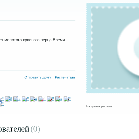
без молотого красного перца Время
Отправить другу
Распечатать
На правах рекламы:
ователей
(0
)