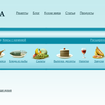
Рецепты
Блог
Кухни мира
Статьи
Продукты
р:
Кексы с начинкой
Расширенн
 мяса
Блюда из рыбы
Салаты
Выпечка, десерты
Напитки
Закуски
кая кухня