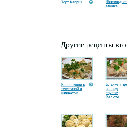
Шоколадна
Торт Каприз
ёлочка
Другие рецепты вт
Бланкетт де
Каннеллони с
вю под
телятиной и
соусом
шпинатом...
Велюте...