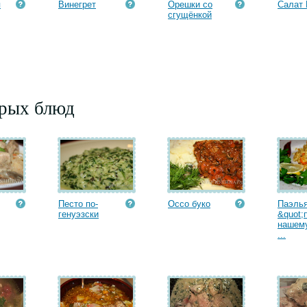
я
Винегрет
Орешки со
Салат 
сгущёнкой
орых блюд
Песто по-
Оссо буко
Паэль
генуэзски
&quot;
нашему
...