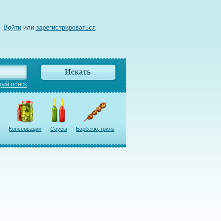
Войти
или
зарегистрироваться
ый поиск
Консервация
Соусы
Барбекю, гриль