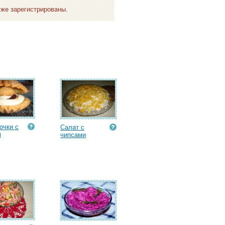
же зарегистрированы.
очки с
Салат с
м
чипсами