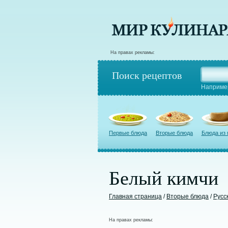
На правах рекламы:
Поиск рецептов
Наприме
Первые блюда
Вторые блюда
Блюда из
Белый кимчи
Главная страница
/
Вторые блюда
/
Русс
На правах рекламы: