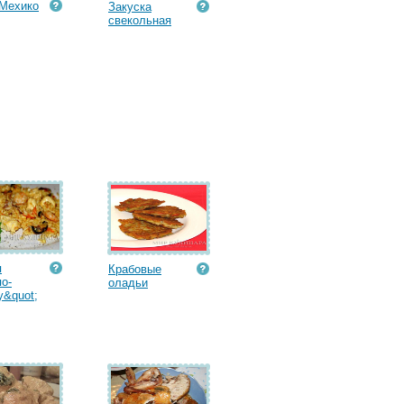
Мехико
Закуска
свекольная
я
Крабовые
по-
оладьи
&quot;