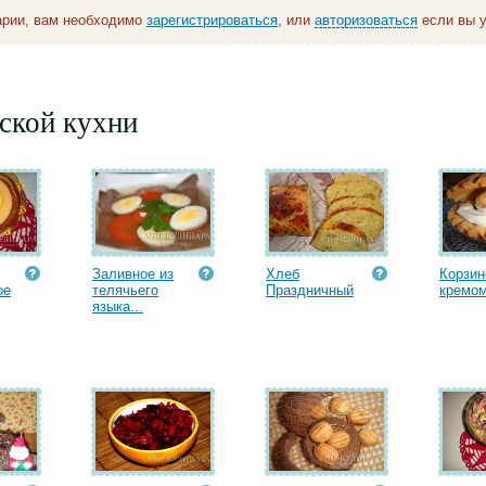
арии, вам необходимо
зарегистрироваться
, или
авторизоваться
если вы у
ской кухни
Заливное из
Хлеб
Корзин
ое
телячьего
Праздничный
кремо
языка...