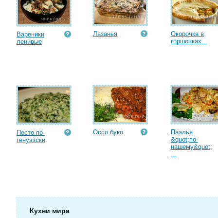
Лазанья
Окорочка в
Вареники
горшочках...
ленивые
Оссо буко
Паэлья
Песто по-
&quot;по-
генуэзски
нашему&quot;
...
Кухни мира