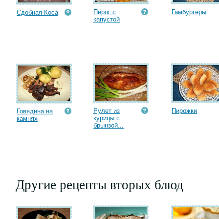
Пирог с
Гамбургеры
Сдобная Коса
капустой
Рулет из
Пирожки
Говядина на
курицы с
камнях
брынзой...
Другие рецепты вторых блюд