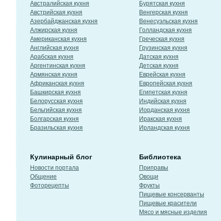
Австралийская кухня
Бурятская кухня
Австрийская кухня
Венгерская кухня
Азербайджанская кухня
Венесуэльская кухня
Алжирская кухня
Голландская кухня
Американская кухня
Греческая кухня
Английская кухня
Грузинская кухня
Арабская кухня
Датская кухня
Аргентинская кухня
Детская кухня
Армянская кухня
Еврейская кухня
Африканская кухня
Европейская кухня
Башкирская кухня
Египетская кухня
Белорусская кухня
Индийская кухня
Бельгийская кухня
Иорданская кухня
Болгарская кухня
Иракская кухня
Бразильская кухня
Ирландская кухня
Кулинарный блог
Библиотека
Новости портала
Приправы
Общение
Овощи
Фоторецепты
Фрукты
Пищевые консерванты
Пищевые красители
Мясо и мясные изделия