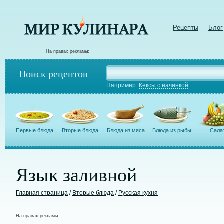
Рецепты
Блог
На правах рекламы:
Поиск рецептов
Например:
Кексы с начинкой
Первые блюда
Вторые блюда
Блюда из мяса
Блюда из рыбы
Сала
Язык заливной
Главная страница
/
Вторые блюда
/
Русская кухня
На правах рекламы: