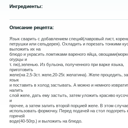
Ингредиенты:
Описание рецепта:
Язык сварить с добавлением специй(лавровый лист, корен
петрушки или сельдерея). Охладить и порезать тонкими ку
выложить их на
блюдо и украсить ломтиками вареного яйца, овощами(морк
огурцы и
т. пю),зеленью. Из бульона, полученного при варке языка,
приготовить
желе(на 2,5-3ст. желе,20-25г. желатина). Желе процедить, з
язык
и поставить в холод застывать. А можно и немного изврати
налить
слой желе, дать ему застыть, затем уложить красиво кусоч
и
прочее, а затем залить второй порцией желе. В этом случа
использовать формочку. Перед подачей на стол подогреть 
горячей
воде(40-50гр.) и выложить на блюдо.