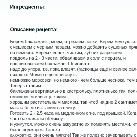
Ингредиенты:
Описание рецепта:
Берем баклажаны, моем, отрезаем попки. Берем мелкую со
смешивем с черным перцем, можно добавить сушеных пря
но немного. Берем чеснок, чистим, зубчик разрезаем
повдоль на 2 - 3 части, обваливаем в соли с перцем, и
нашпиговываем баклажан. Шпиговать
надо до упора, т.е. пока влазят. (гасконцы еще и свиное сал
пихают). Можно еще шпигануть
немножко морковки, но немного - чем больше чеснока, тем 
Теперь ставим
баклажаны вертикально в кастрюльку, плотненько так, пол
оливковым или еще каким
хорошим растительным маслом, так чтоб на дне 2 сантиме
масла было и ставим на плиту.
Готовить 2 - 2.5 часа на медленном огне, под крышкой. Когд
час) баклажаны обмякнут
и ужмутся, можно очень аккуратно их поменять местами, чт
было поджарок. Только
аккуратно, они очень мягкие! Так же полезно зачерпывать с