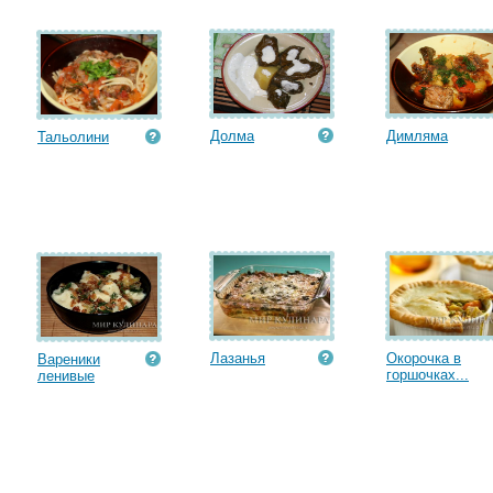
Долма
Димляма
Тальолини
Лазанья
Окорочка в
Вареники
горшочках...
ленивые