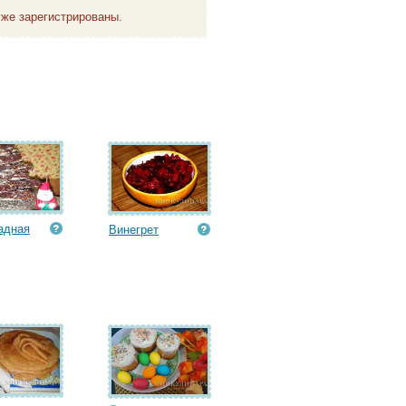
же зарегистрированы.
адная
Винегрет