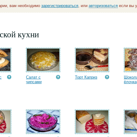
арии, вам необходимо
зарегистрироваться
, или
авторизоваться
если вы у
ской кухни
с
Салат с
Торт Каприз
Шокол
чипсами
ёлочка