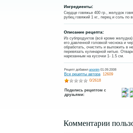
Ингредиенты:
Сердце говяжье 400 гр., желудок говяж
рубец говяжий 1 кг., перец и соль по в
Описание рецепта:
Из субпродуктов (всё кроме желудка)
его давленной головкой чеснока и ч
обработать, очистить и выложить в н
перевязать кулинарной нитью. Отвари
нарезанным на кусочки 1- 1.5 см.
Рецепт добавил
anonim
01.09.2008
Все рецепты автора
12609
0
/2618
Поделись рецептом с
друзьями:
Комментарии польз