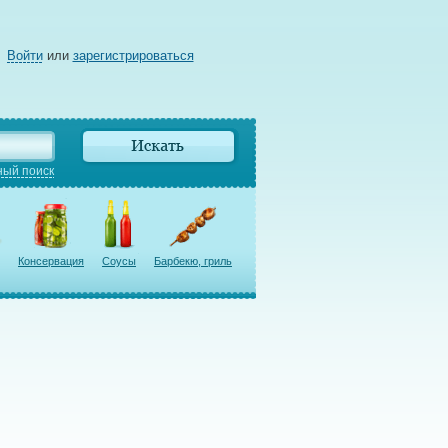
Войти
или
зарегистрироваться
ый поиск
Консервация
Соусы
Барбекю, гриль