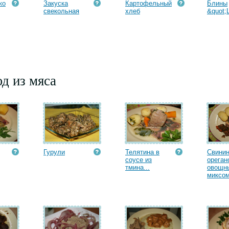
ко
Закуска
Картофельный
Блины
свекольная
хлеб
&quot;
д из мяса
Гурули
Телятина в
Свинин
соусе из
ореган
тмина...
овощн
миксом