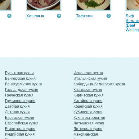
Хашлама
Тефтели
Биф
Веллин
(Beef
Welling
Бурятская кухня
Испанская кухня
Венгерская кухня
Итальянская кухня
Венесуэльская кухня
Кабардино-балкарская кухня
Голландская кухня
Казахская кухня
Греческая кухня
Киргизская кухня
Грузинская кухня
Китайская кухня
Датская кухня
Корейская кухня
Детская кухня
Кубинская кухня
Еврейская кухня
Кухни островитян
Европейская кухня
Латышская кухня
Египетская кухня
Литовская кухня
Индийская кухня
Мексиканская