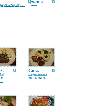
Куличи на
Царские&quot;-3...
манке
а с
Свиные
о и
медальоны в
ым
белом вине...
...