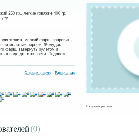
ий 250 гр., легкие говяжие 400 гр.,
кусу.
 приготовить мелкий фарш, заправить
ерным молотым перцем. Желудок
его фарш, завернуть рулетом и
ть в воде до готовности. Подавать
Отправить другу
Распечатать
На правах рекламы:
ователей
(0
)