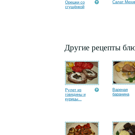
Салат Мехи
Орешки со
сгущёнкой
Другие рецепты блю
Вареная
Рулет из
баранина
говядины и
курицы...