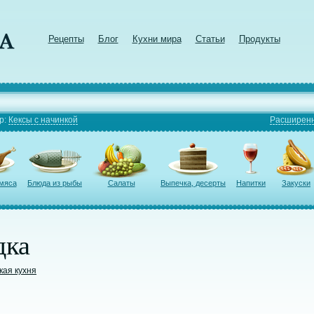
Рецепты
Блог
Кухни мира
Статьи
Продукты
р:
Кексы с начинкой
Расширенн
 мяса
Блюда из рыбы
Салаты
Выпечка, десерты
Напитки
Закуски
дка
кая кухня