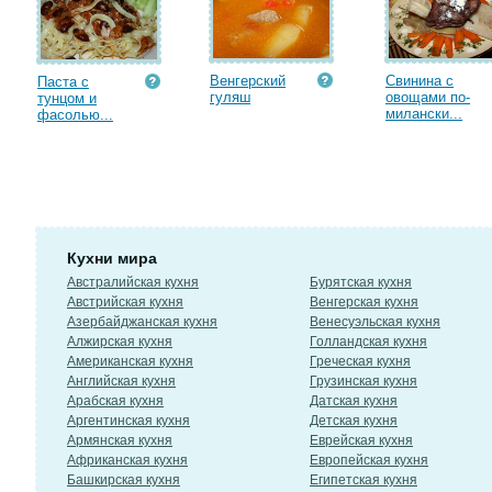
Венгерский
Свинина с
Паста с
гуляш
овощами по-
тунцом и
милански...
фасолью...
Кухни мира
Австралийская кухня
Бурятская кухня
Австрийская кухня
Венгерская кухня
Азербайджанская кухня
Венесуэльская кухня
Алжирская кухня
Голландская кухня
Американская кухня
Греческая кухня
Английская кухня
Грузинская кухня
Арабская кухня
Датская кухня
Аргентинская кухня
Детская кухня
Армянская кухня
Еврейская кухня
Африканская кухня
Европейская кухня
Башкирская кухня
Египетская кухня