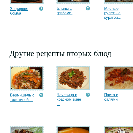
Блины с
Мясные
Зефирная
грибами.
рулеты с
бомба
курагой...
Другие рецепты вторых блюд
Чечевица в
Паста с
Вермишель с
красном вине
салями
телятиной ...
...