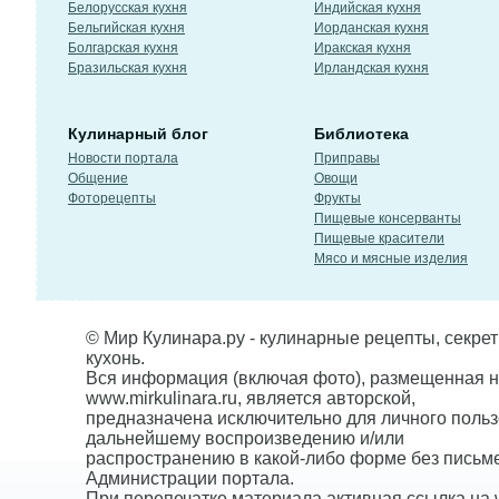
Белорусская кухня
Индийская кухня
Бельгийская кухня
Иорданская кухня
Болгарская кухня
Иракская кухня
Бразильская кухня
Ирландская кухня
Кулинарный блог
Библиотека
Новости портала
Приправы
Общение
Овощи
Фоторецепты
Фрукты
Пищевые консерванты
Пищевые красители
Мясо и мясные изделия
© Мир Кулинара.ру - кулинарные рецепты, секре
кухонь.
Вся информация (включая фото), размещенная н
www.mirkulinara.ru, является авторской,
предназначена исключительно для личного польз
дальнейшему воспроизведению и/или
распространению в какой-либо форме без письм
Администрации портала.
При перепечатке материала активная ссылка на w