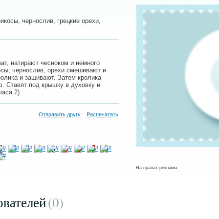
икосы, чернослив, грецкие орехи,
.
чат, натирают чесноком и немного
осы, чернослив, орехи смешивают и
ролика и зашивают. Затем кролика
. Ставят под крышку в духовку и
аса 2).
Отправить другу
Распечатать
На правах рекламы:
ователей
(0
)