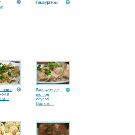
с
Гамбургеры
ой
лони с
Бланкетт де
ной и
вю под
ом...
соусом
Велюте...