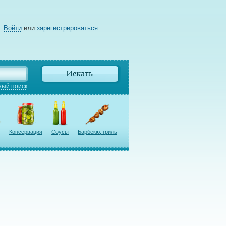
Войти
или
зарегистрироваться
ый поиск
Консервация
Соусы
Барбекю, гриль