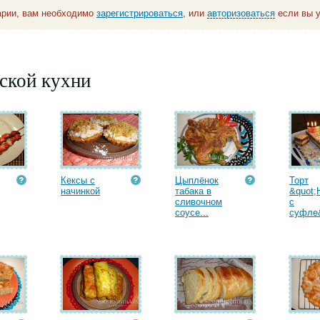
арии, вам необходимо
зарегистрироваться
, или
авторизоваться
если вы у
ской кухни
Кексы с
Цыплёнок
Торт
начинкой
табака в
&quot;
сливочном
с
соусе...
суфле&