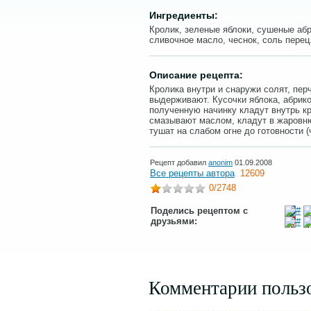
Ингредиенты:
Кролик, зеленые яблоки, сушеные абр
сливочное масло, чеснок, соль перец
Описание рецепта:
Кролика внутри и снаружи солят, пер
выдерживают. Кусочки яблока, абрик
полученную начинку кладут внутрь к
смазывают маслом, кладут в жаровню
тушат на слабом огне до готовности (ч
Рецепт добавил
anonim
01.09.2008
Все рецепты автора
12609
0
/2748
Поделись рецептом с
друзьями:
Комментарии польз