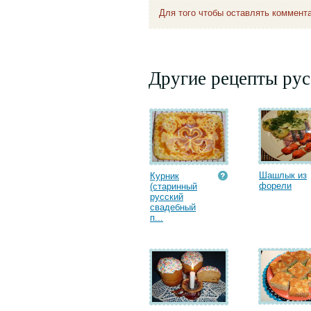
Для того чтобы оставлять коммент
Другие рецепты рус
Шашлык из
Курник
форели
(старинный
русский
свадебный
п...