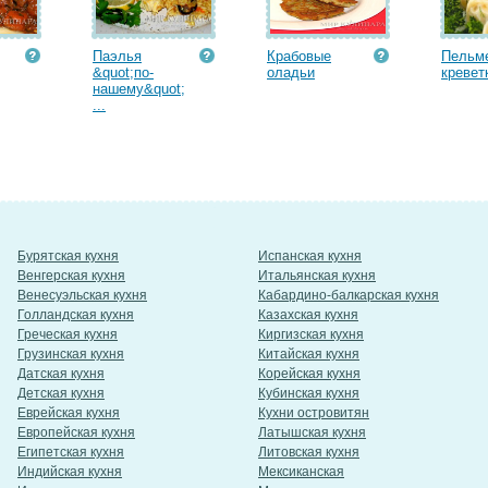
Паэлья
Крабовые
Пельм
&quot;по-
оладьи
кревет
нашему&quot;
...
Бурятская кухня
Испанская кухня
Венгерская кухня
Итальянская кухня
Венесуэльская кухня
Кабардино-балкарская кухня
Голландская кухня
Казахская кухня
Греческая кухня
Киргизская кухня
Грузинская кухня
Китайская кухня
Датская кухня
Корейская кухня
Детская кухня
Кубинская кухня
Еврейская кухня
Кухни островитян
Европейская кухня
Латышская кухня
Египетская кухня
Литовская кухня
Индийская кухня
Мексиканская