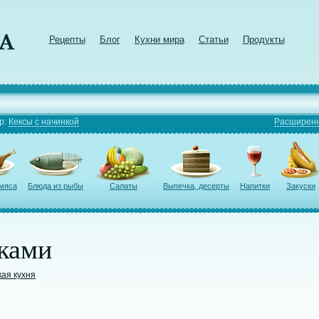
Рецепты
Блог
Кухни мира
Статьи
Продукты
р:
Кексы с начинкой
Расширенн
 мяса
Блюда из рыбы
Салаты
Выпечка, десерты
Напитки
Закуски
оками
кая кухня