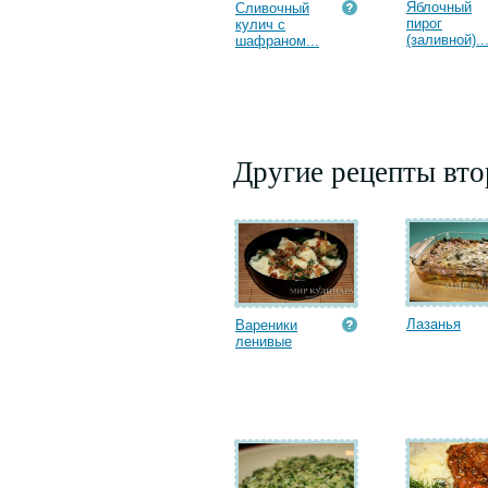
Яблочный
Сливочный
пирог
кулич с
(заливной)..
шафраном...
Другие рецепты вт
Лазанья
Вареники
ленивые