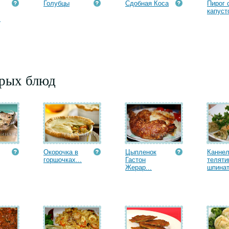
Голубцы
Сдобная Коса
Пирог 
капуст
.
орых блюд
Окорочка в
Цыпленок
Каннел
горшочках...
Гастон
теляти
Жерар...
шпинат