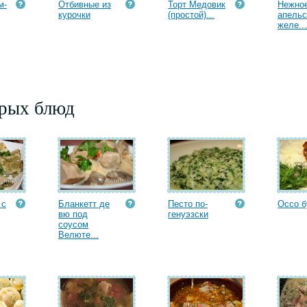
м-
Отбивные из
Торт Медовик
Нежно
курочки
(простой)...
апельс
желе...
орых блюд
 с
Бланкетт де
Песто по-
Оссо б
вю под
генуэзски
соусом
Велюте...