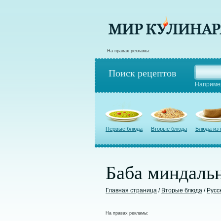
На правах рекламы:
Поиск рецептов
Наприме
Первые блюда
Вторые блюда
Блюда из
Баба миндальн
Главная страница
/
Вторые блюда
/
Русс
На правах рекламы: