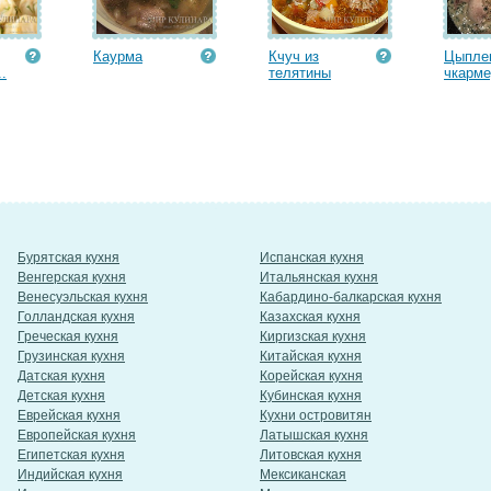
Каурма
Кчуч из
Цыпле
.
телятины
чкарм
Бурятская кухня
Испанская кухня
Венгерская кухня
Итальянская кухня
Венесуэльская кухня
Кабардино-балкарская кухня
Голландская кухня
Казахская кухня
Греческая кухня
Киргизская кухня
Грузинская кухня
Китайская кухня
Датская кухня
Корейская кухня
Детская кухня
Кубинская кухня
Еврейская кухня
Кухни островитян
Европейская кухня
Латышская кухня
Египетская кухня
Литовская кухня
Индийская кухня
Мексиканская