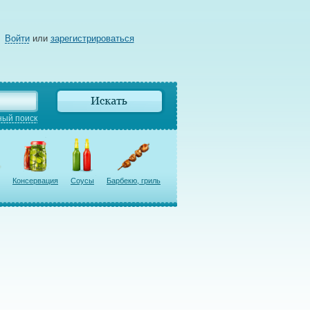
Войти
или
зарегистрироваться
ый поиск
Консервация
Соусы
Барбекю, гриль