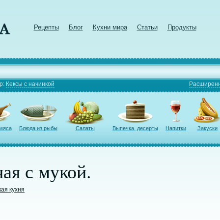
Рецепты
Блог
Кухни мира
Статьи
Продукты
р:
Кексы с начинкой
Расширенн
 мяса
Блюда из рыбы
Салаты
Выпечка, десерты
Напитки
Закуски
ая с мукой.
кая кухня