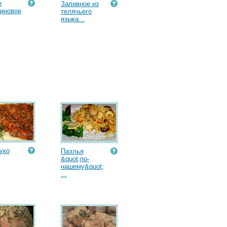
е
Заливное из
иновое
телячьего
языка...
уко
Паэлья
&quot;по-
нашему&quot;
...