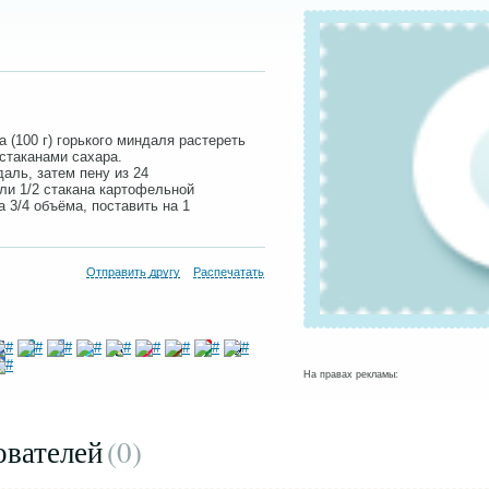
а (100 г) горького миндаля растереть
 стаканами сахара.
даль, затем пену из 24
или 1/2 стакана картофельной
 3/4 объёма, поставить на 1
Отправить другу
Распечатать
На правах рекламы:
ователей
(0
)