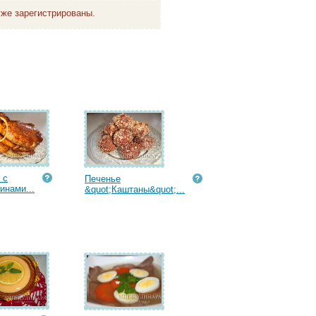
же зарегистрированы.
 с
Печенье
инами...
&quot;Каштаны&quot;...