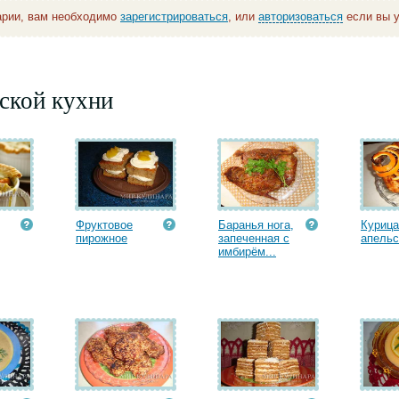
арии, вам необходимо
зарегистрироваться
, или
авторизоваться
если вы у
ской кухни
Фруктовое
Баранья нога,
Курица
пирожное
запеченная с
апельс
имбирём...