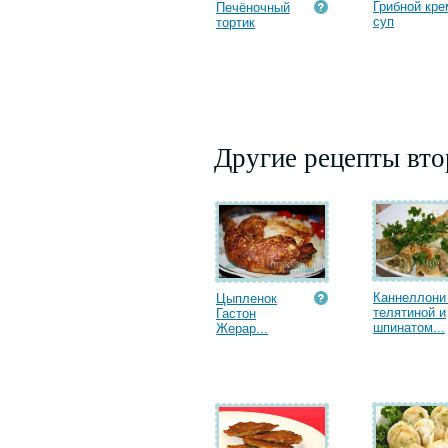
Грибной кре
Печёночный
суп
тортик
Другие рецепты вт
Каннеллони
Цыпленок
телятиной и
Гастон
шпинатом...
Жерар...