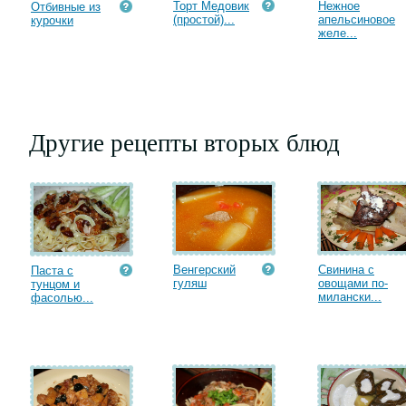
Торт Медовик
Нежное
Отбивные из
(простой)...
апельсиновое
курочки
желе...
Другие рецепты вторых блюд
Венгерский
Свинина с
Паста с
гуляш
овощами по-
тунцом и
милански...
фасолью...