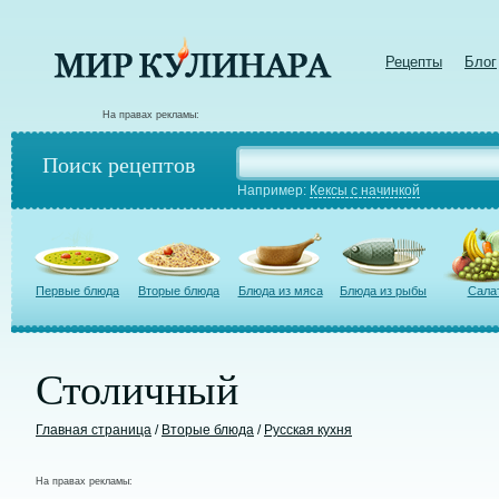
Рецепты
Блог
На правах рекламы:
Поиск рецептов
Например:
Кексы с начинкой
Первые блюда
Вторые блюда
Блюда из мяса
Блюда из рыбы
Сала
Столичный
Главная страница
/
Вторые блюда
/
Русская кухня
На правах рекламы: