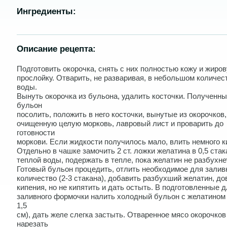
Ингредиенты:
Описание рецепта:
Подготовить окорочка, снять с них полностью кожу и жиро
прослойку. Отварить, не разваривая, в небольшом количес
воды.
Вынуть окорочка из бульона, удалить косточки. Полученн
бульон
посолить, положить в него косточки, вынутые из окорочков,
очищенную целую морковь, лавровый лист и проварить до
готовности
моркови. Если жидкости получилось мало, влить немного к
Отдельно в чашке замочить 2 ст. ложки желатина в 0,5 стак
теплой воды, подержать в тепле, пока желатин не разбухнет
Готовый бульон процедить, отлить необходимое для залив
количество (2-3 стакана), добавить разбухший желатин, до
кипения, но не кипятить и дать остыть. В подготовленные 
заливного формочки налить холодный бульон с желатином 
1,5
см), дать желе слегка застыть. Отваренное мясо окорочков
нарезать