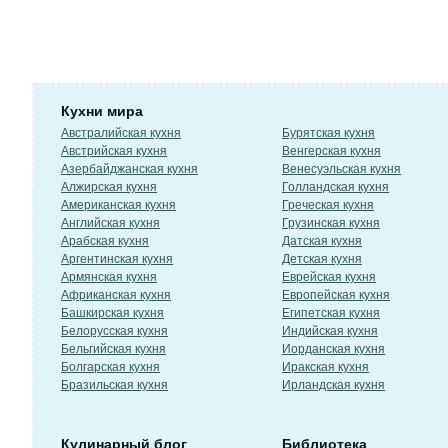
Кухни мира
Австралийская кухня
Бурятская кухня
Австрийская кухня
Венгерская кухня
Азербайджанская кухня
Венесуэльская кухня
Алжирская кухня
Голландская кухня
Американская кухня
Греческая кухня
Английская кухня
Грузинская кухня
Арабская кухня
Датская кухня
Аргентинская кухня
Детская кухня
Армянская кухня
Еврейская кухня
Африканская кухня
Европейская кухня
Башкирская кухня
Египетская кухня
Белорусская кухня
Индийская кухня
Бельгийская кухня
Иорданская кухня
Болгарская кухня
Иракская кухня
Бразильская кухня
Ирландская кухня
Кулинарный блог
Библиотека