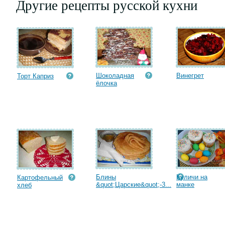
Другие рецепты русской кухни
Шоколадная
Винегрет
Торт Каприз
ёлочка
Блины
Куличи на
Картофельный
&quot;Царские&quot;-3...
манке
хлеб