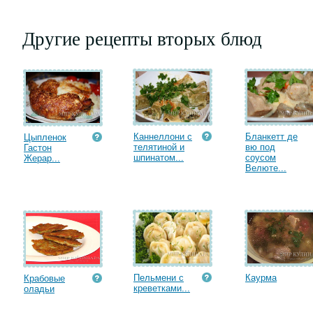
Другие рецепты вторых блюд
Каннеллони с
Бланкетт де
Цыпленок
телятиной и
вю под
Гастон
шпинатом...
соусом
Жерар...
Велюте...
Пельмени с
Каурма
Крабовые
креветками...
оладьи