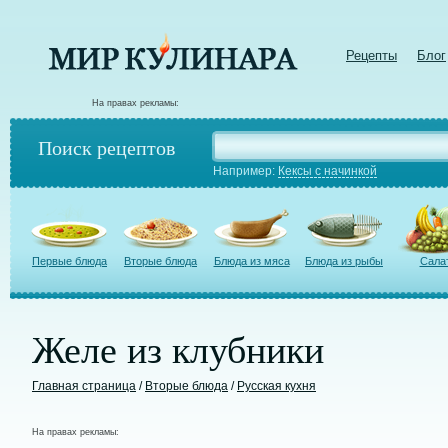
Рецепты
Блог
На правах рекламы:
Поиск рецептов
Например:
Кексы с начинкой
Первые блюда
Вторые блюда
Блюда из мяса
Блюда из рыбы
Сала
Желе из клубники
Главная страница
/
Вторые блюда
/
Русская кухня
На правах рекламы: