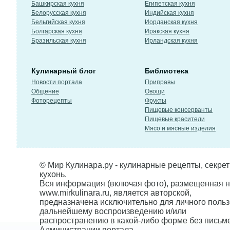
Башкирская кухня
Египетская кухня
Белорусская кухня
Индийская кухня
Бельгийская кухня
Иорданская кухня
Болгарская кухня
Иракская кухня
Бразильская кухня
Ирландская кухня
Кулинарный блог
Библиотека
Новости портала
Приправы
Общение
Овощи
Фоторецепты
Фрукты
Пищевые консерванты
Пищевые красители
Мясо и мясные изделия
© Мир Кулинара.ру - кулинарные рецепты, секре
кухонь.
Вся информация (включая фото), размещенная н
www.mirkulinara.ru, является авторской,
предназначена исключительно для личного польз
дальнейшему воспроизведению и/или
распространению в какой-либо форме без письм
Администрации портала.