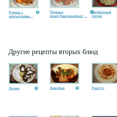
Печенье
Печёночный
Курица с
&quot;Каштаны&quot;...
тортик
апельсинами...
Другие рецепты вторых блюд
Димляма
Ризотто
Долма