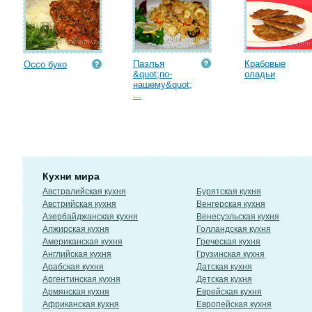
Паэлья
Крабовые
Оссо буко
&quot;по-
оладьи
нашему&quot;
...
Кухни мира
Австралийская кухня
Бурятская кухня
Австрийская кухня
Венгерская кухня
Азербайджанская кухня
Венесуэльская кухня
Алжирская кухня
Голландская кухня
Американская кухня
Греческая кухня
Английская кухня
Грузинская кухня
Арабская кухня
Датская кухня
Аргентинская кухня
Детская кухня
Армянская кухня
Еврейская кухня
Африканская кухня
Европейская кухня