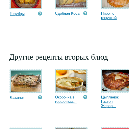
Сдобная Коса
Пирог с
Голубцы
капустой
Другие рецепты вторых блюд
Окорочка в
Цыпленок
Лазанья
горшочках...
Гастон
Жерар...