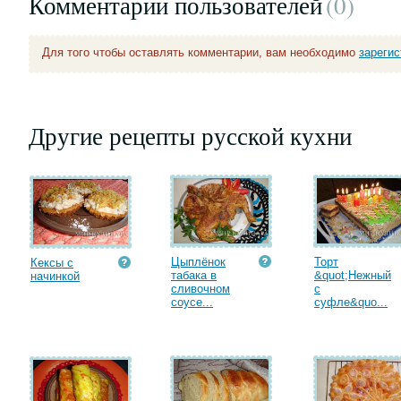
Комментарии пользователей
(0
)
Для того чтобы оставлять комментарии, вам необходимо
зареги
Другие рецепты русской кухни
Цыплёнок
Торт
Кексы с
табака в
&quot;Нежный
начинкой
сливочном
с
соусе...
суфле&quo...