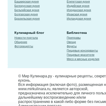
Башкирская кухня
Египетская кухня
Белорусская кухня
Индийская кухня
Бельгийская кухня
Иорданская кухня
Болгарская кухня
Иракская кухня
Бразильская кухня
Ирландская кухня
Кулинарный блог
Библиотека
Новости портала
Приправы
Общение
Овощи
Фоторецепты
Фрукты
Пищевые консерванты
Пищевые красители
Мясо и мясные изделия
© Мир Кулинара.ру - кулинарные рецепты, секре
кухонь.
Вся информация (включая фото), размещенная н
www.mirkulinara.ru, является авторской,
предназначена исключительно для личного польз
дальнейшему воспроизведению и/или
распространению в какой-либо форме без письм
Администрации портала.