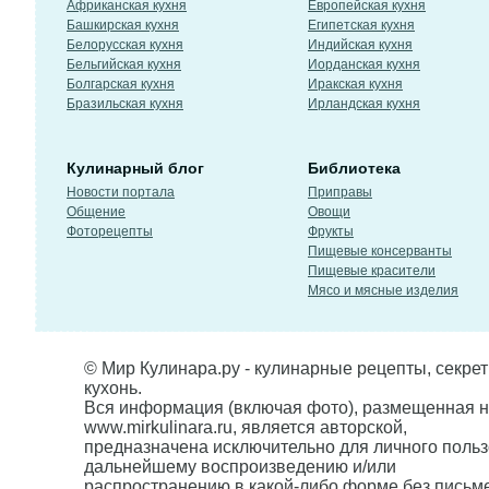
Африканская кухня
Европейская кухня
Башкирская кухня
Египетская кухня
Белорусская кухня
Индийская кухня
Бельгийская кухня
Иорданская кухня
Болгарская кухня
Иракская кухня
Бразильская кухня
Ирландская кухня
Кулинарный блог
Библиотека
Новости портала
Приправы
Общение
Овощи
Фоторецепты
Фрукты
Пищевые консерванты
Пищевые красители
Мясо и мясные изделия
© Мир Кулинара.ру - кулинарные рецепты, секре
кухонь.
Вся информация (включая фото), размещенная н
www.mirkulinara.ru, является авторской,
предназначена исключительно для личного польз
дальнейшему воспроизведению и/или
распространению в какой-либо форме без письм