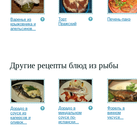
Торт
Печень-панэ
Варенье из
Пражский
крыжовника и
апельсинов...
Другие рецепты блюд из рыбы
Дорадо в
Форель в
Дорадо в
миндальном
винном
соусе из
соусе по-
уксусе...
каперсов и
испански...
оливок...