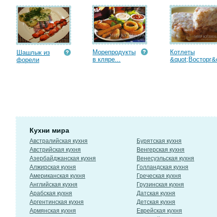
Морепродукты
Котлеты
Шашлык из
в кляре...
&quot;Восторг&q
форели
Кухни мира
Австралийская кухня
Бурятская кухня
Австрийская кухня
Венгерская кухня
Азербайджанская кухня
Венесуэльская кухня
Алжирская кухня
Голландская кухня
Американская кухня
Греческая кухня
Английская кухня
Грузинская кухня
Арабская кухня
Датская кухня
Аргентинская кухня
Детская кухня
Армянская кухня
Еврейская кухня