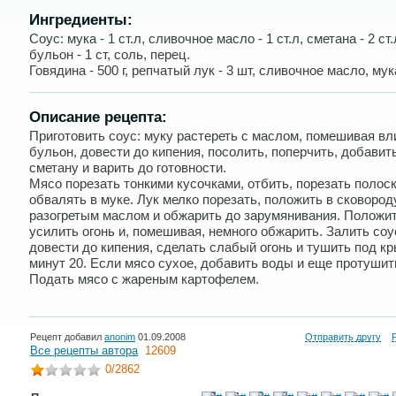
Ингредиенты:
Соус: мука - 1 ст.л, сливочное масло - 1 ст.л, сметана - 2 ст.
бульон - 1 ст, соль, перец.
Говядина - 500 г, репчатый лук - 3 шт, сливочное масло, мук
Описание рецепта:
Приготовить соус: муку растереть с маслом, помешивая вл
бульон, довести до кипения, посолить, поперчить, добавит
сметану и варить до готовности.
Мясо порезать тонкими кусочками, отбить, порезать полос
обвалять в муке. Лук мелко порезать, положить в сковород
разогретым маслом и обжарить до зарумянивания. Положит
усилить огонь и, помешивая, немного обжарить. Залить соу
довести до кипения, сделать слабый огонь и тушить под к
минут 20. Если мясо сухое, добавить воды и еще протушит
Подать мясо с жареным картофелем.
Рецепт добавил
anonim
01.09.2008
Отправить другу
Все рецепты автора
12609
0
/2862