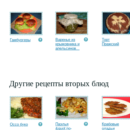
Варенье из
Торт
Гамбургеры
крыжовника и
Пражский
апельсинов...
Другие рецепты вторых блюд
Паэлья
Крабовые
Оссо буко
&quot;по-
оладьи