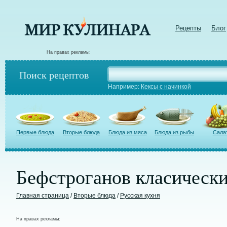
Рецепты
Блог
На правах рекламы:
Поиск рецептов
Например:
Кексы с начинкой
Первые блюда
Вторые блюда
Блюда из мяса
Блюда из рыбы
Сала
Бефстроганов класически
Главная страница
/
Вторые блюда
/
Русская кухня
На правах рекламы: