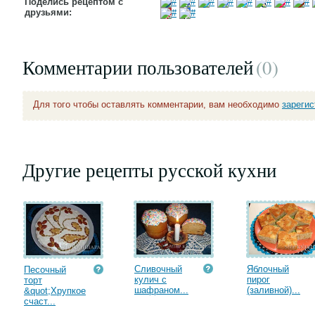
Поделись рецептом с
друзьями:
Комментарии пользователей
(0
)
Для того чтобы оставлять комментарии, вам необходимо
зареги
Другие рецепты русской кухни
Сливочный
Яблочный
Песочный
кулич с
пирог
торт
шафраном...
(заливной)...
&quot;Хрупкое
счаст...