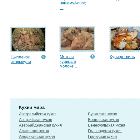
нашему&quot;
...
Мятная
Курица гриль
Цыпленок
курица в
чкармеули
молоке...
Кухни мира
Австралийская кухня
Бурятская кухня
Австрийская кухня
Венгерская кухня
Азербайджанская кухня
Венесуэльская кухня
Алжирская кухня
Голландская кухня
Американская кухня
Греческая кухня