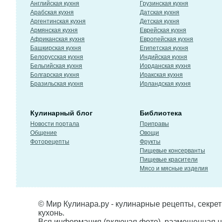
Английская кухня
Грузинская кухня
Арабская кухня
Датская кухня
Аргентинская кухня
Детская кухня
Армянская кухня
Еврейская кухня
Африканская кухня
Европейская кухня
Башкирская кухня
Египетская кухня
Белорусская кухня
Индийская кухня
Бельгийская кухня
Иорданская кухня
Болгарская кухня
Иракская кухня
Бразильская кухня
Ирландская кухня
Кулинарный блог
Библиотека
Новости портала
Приправы
Общение
Овощи
Фоторецепты
Фрукты
Пищевые консерванты
Пищевые красители
Мясо и мясные изделия
© Мир Кулинара.ру - кулинарные рецепты, секре
кухонь.
Вся информация (включая фото), размещенная н