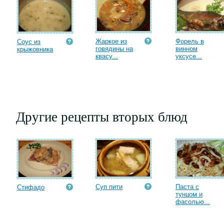
Жаркое из
Форель в
Соус из
говядины на
винном
крыжовника
квасу...
уксусе...
Другие рецепты вторых блюд
Суп пити
Паста с
Стифадо
тунцом и
фасолью...