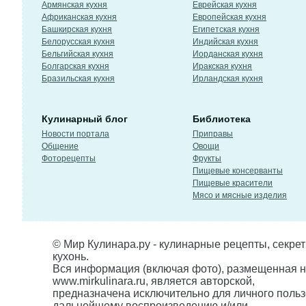
Армянская кухня
Еврейская кухня
Африканская кухня
Европейская кухня
Башкирская кухня
Египетская кухня
Белорусская кухня
Индийская кухня
Бельгийская кухня
Иорданская кухня
Болгарская кухня
Иракская кухня
Бразильская кухня
Ирландская кухня
Кулинарный блог
Библиотека
Новости портала
Приправы
Общение
Овощи
Фоторецепты
Фрукты
Пищевые консерванты
Пищевые красители
Мясо и мясные изделия
© Мир Кулинара.ру - кулинарные рецепты, секре
кухонь.
Вся информация (включая фото), размещенная н
www.mirkulinara.ru, является авторской,
предназначена исключительно для личного польз
дальнейшему воспроизведению и/или