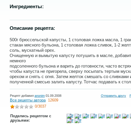
Ингредиенты:
Описание рецепта:
500г брюссельской капусты, 1 столовая ложка масла, 1 гр
стакан мясного бульона, 1 столовая ложка сливок, 1-2 желт
соль, мускатный орех.
Очищенную и вымытую капусту потушить в масле, добави
немного
подсоленного бульона и варить до готовности, часто встря
чтобы капуста не пригорела, сверху посыпать тертым мус
орехом и снять с огня. Затем желток смешать со сливками 
полученной смесью залить капусту. Тотчас подавать к стол
Рецепт добавил
anonim
01.09.2008
Отправить другу
Все рецепты автора
12609
0
/3037
Поделись рецептом с
друзьями: