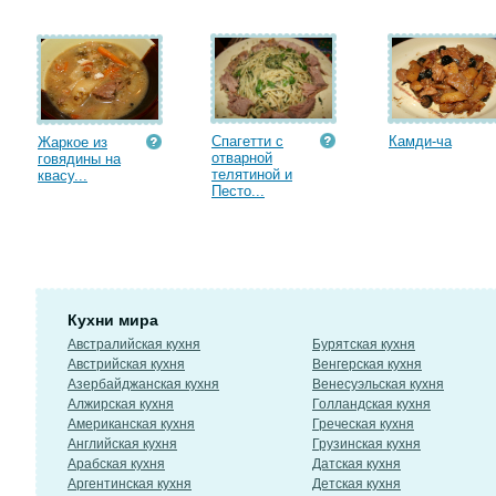
Спагетти с
Камди-ча
Жаркое из
отварной
говядины на
телятиной и
квасу...
Песто...
Кухни мира
Австралийская кухня
Бурятская кухня
Австрийская кухня
Венгерская кухня
Азербайджанская кухня
Венесуэльская кухня
Алжирская кухня
Голландская кухня
Американская кухня
Греческая кухня
Английская кухня
Грузинская кухня
Арабская кухня
Датская кухня
Аргентинская кухня
Детская кухня