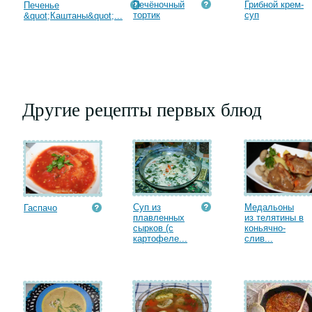
Печёночный
Грибной крем-
Печенье
тортик
суп
&quot;Каштаны&quot;...
Другие рецепты первых блюд
Суп из
Медальоны
Гаспачо
плавленных
из телятины в
сырков (с
коньячно-
картофеле...
слив...