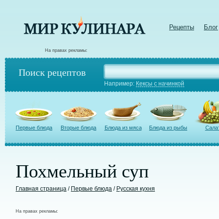
Рецепты
Блог
На правах рекламы:
Поиск рецептов
Например:
Кексы с начинкой
Первые блюда
Вторые блюда
Блюда из мяса
Блюда из рыбы
Сала
Похмельный суп
Главная страница
/
Первые блюда
/
Русская кухня
На правах рекламы: