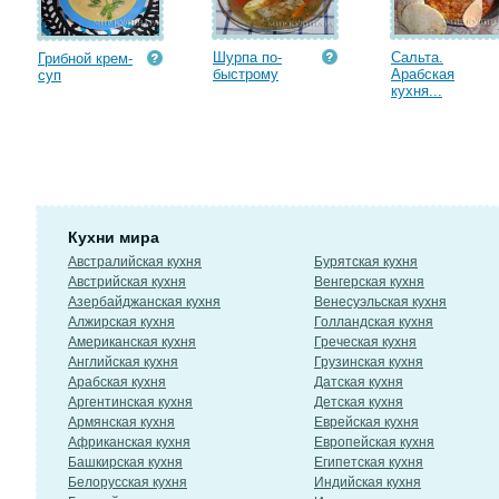
Шурпа по-
Сальта.
Грибной крем-
быстрому
Арабская
суп
кухня...
Кухни мира
Австралийская кухня
Бурятская кухня
Австрийская кухня
Венгерская кухня
Азербайджанская кухня
Венесуэльская кухня
Алжирская кухня
Голландская кухня
Американская кухня
Греческая кухня
Английская кухня
Грузинская кухня
Арабская кухня
Датская кухня
Аргентинская кухня
Детская кухня
Армянская кухня
Еврейская кухня
Африканская кухня
Европейская кухня
Башкирская кухня
Египетская кухня
Белорусская кухня
Индийская кухня