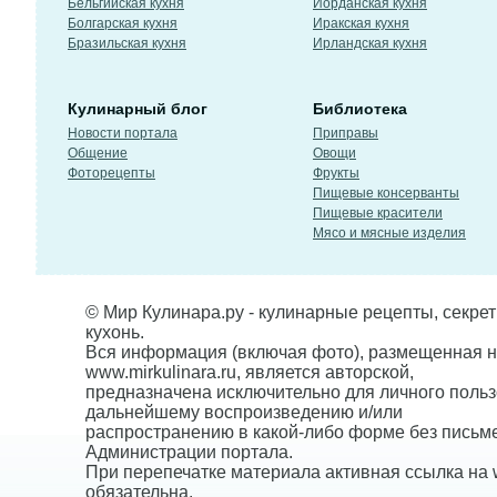
Бельгийская кухня
Иорданская кухня
Болгарская кухня
Иракская кухня
Бразильская кухня
Ирландская кухня
Кулинарный блог
Библиотека
Новости портала
Приправы
Общение
Овощи
Фоторецепты
Фрукты
Пищевые консерванты
Пищевые красители
Мясо и мясные изделия
© Мир Кулинара.ру - кулинарные рецепты, секре
кухонь.
Вся информация (включая фото), размещенная н
www.mirkulinara.ru, является авторской,
предназначена исключительно для личного польз
дальнейшему воспроизведению и/или
распространению в какой-либо форме без письм
Администрации портала.
При перепечатке материала активная ссылка на w
обязательна.