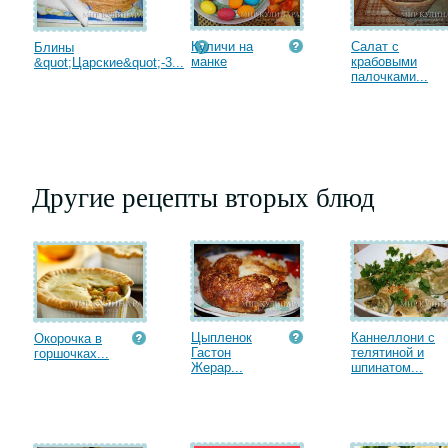
Куличи на
Салат с
Блины
манке
крабовыми
&quot;Царские&quot;-3...
палочками...
Другие рецепты вторых блюд
Цыпленок
Каннеллони с
Окорочка в
Гастон
телятиной и
горшочках...
Жерар...
шпинатом...