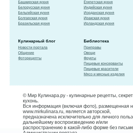
Башкирская кухня
Египетская кухня
Белорусская кухня
Индийская кухня
Бельгийская кухня
Иорданская кухня
Болгарская кухня
Иракская кухня
Бразильская кухня
Ирландская кухня
Кулинарный блог
Библиотека
Новости портала
Приправы
Общение
Овощи
Фоторецепты
Фрукты
Пищевые консерванты
Пищевые красители
Мясо и мясные изделия
© Мир Кулинара.ру - кулинарные рецепты, секре
кухонь.
Вся информация (включая фото), размещенная н
www.mirkulinara.ru, является авторской,
предназначена исключительно для личного польз
дальнейшему воспроизведению и/или
распространению в какой-либо форме без письм
Администрации портала.