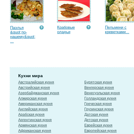
Крабовые
Пельмени с
Паэлья
оладьи
креветками...
&quot;по-
нашему&quot;
...
Кухни мира
Австралийская кухня
Бурятская кухня
Австрийская кухня
Венгерская кухня
Азербайджанская кухня
Венесуэльская кухня
Алжирская кухня
Голландская кухня
Американская кухня
Греческая кухня
Английская кухня
Грузинская кухня
Арабская кухня
Датская кухня
Аргентинская кухня
Детская кухня
Армянская кухня
Еврейская кухня
Африканская кухня
Европейская кухня