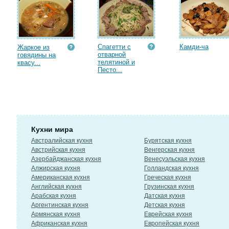
Спагетти с
Камди-ча
Жаркое из
отварной
говядины на
телятиной и
квасу...
Песто...
Кухни мира
Австралийская кухня
Бурятская кухня
Австрийская кухня
Венгерская кухня
Азербайджанская кухня
Венесуэльская кухня
Алжирская кухня
Голландская кухня
Американская кухня
Греческая кухня
Английская кухня
Грузинская кухня
Арабская кухня
Датская кухня
Аргентинская кухня
Детская кухня
Армянская кухня
Еврейская кухня
Африканская кухня
Европейская кухня