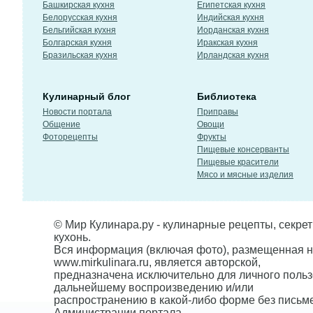
Башкирская кухня
Египетская кухня
Белорусская кухня
Индийская кухня
Бельгийская кухня
Иорданская кухня
Болгарская кухня
Иракская кухня
Бразильская кухня
Ирландская кухня
Кулинарный блог
Библиотека
Новости портала
Приправы
Общение
Овощи
Фоторецепты
Фрукты
Пищевые консерванты
Пищевые красители
Мясо и мясные изделия
© Мир Кулинара.ру - кулинарные рецепты, секре
кухонь.
Вся информация (включая фото), размещенная н
www.mirkulinara.ru, является авторской,
предназначена исключительно для личного польз
дальнейшему воспроизведению и/или
распространению в какой-либо форме без письм
Администрации портала.