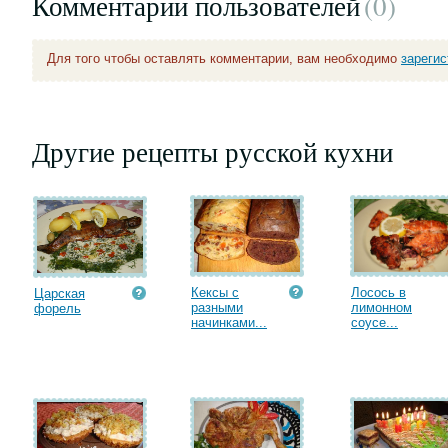
Комментарии пользователей
(0
)
Для того чтобы оставлять комментарии, вам необходимо
зареги
Другие рецепты русской кухни
Кексы с
Лосось в
Царская
разными
лимонном
форель
начинками...
соусе...