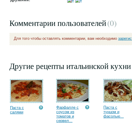
Комментарии пользователей
(0
)
Для того чтобы оставлять комментарии, вам необходимо
зареги
Другие рецепты итальинской кухни
Фарфалле с
Паста с
Паста с
соусом из
тунцом и
салями
томатов и
фасолью...
сервел...