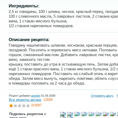
Ингредиенты:
2,5 кг говядины, 100 г шпика, чеснок, красный перец, гвозди
100 г сливочного масла, 5 лавровых листков, 2 стакана кра
вина, 1 стакан мясного бульона,
1/2 стакана нарезанных помидоров.
Описание рецепта:
Говядину нашпиговать шпиком, чесноком, красным перцем,
гвоздикой. Посолить и перевязать мясо нитками. Положить
горшок, смазанный маслом. Добавить лавровые листки, кр
вино, замазать тестом
крышку, поставить до утра в остывающую печь. Затем доб
ещё 1 стакан красного вина, 1 стакан мясного бульона, 1/2 
нарезанных помидоров. Поставить на слабый огонь и варит
обеда. Затем мясо вынуть, нарезать ломтями, облить соус
и помидоры положить за 2 часа до обеда.
Рецепт добавил
anonim
01.09.2008
Отправить другу
Все рецепты автора
12609
0
/3087
Поделись рецептом с
друзьями: