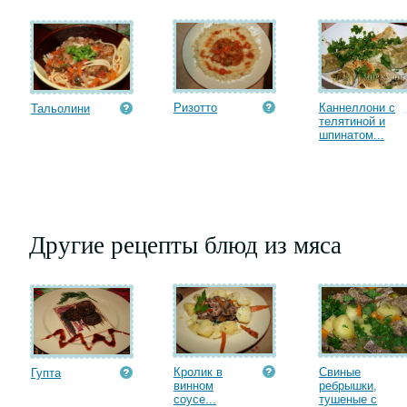
Ризотто
Каннеллони с
Тальолини
телятиной и
шпинатом...
Другие рецепты блюд из мяса
Кролик в
Свиные
Гупта
винном
ребрышки,
соусе...
тушеные с