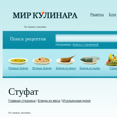
Рецепты
Блог
На правах рекламы:
Поиск рецептов
Например:
Кексы с начинкой
Первые блюда
Вторые блюда
Блюда из мяса
Блюда из рыбы
Сала
Стуфат
Главная страница
/
Блюда из мяса
/
Итальянская кухня
На правах рекламы: