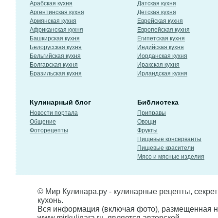
Арабская кухня
Датская кухня
Аргентинская кухня
Детская кухня
Армянская кухня
Еврейская кухня
Африканская кухня
Европейская кухня
Башкирская кухня
Египетская кухня
Белорусская кухня
Индийская кухня
Бельгийская кухня
Иорданская кухня
Болгарская кухня
Иракская кухня
Бразильская кухня
Ирландская кухня
Кулинарный блог
Библиотека
Новости портала
Приправы
Общение
Овощи
Фоторецепты
Фрукты
Пищевые консерванты
Пищевые красители
Мясо и мясные изделия
© Мир Кулинара.ру - кулинарные рецепты, секре
кухонь.
Вся информация (включая фото), размещенная н
www.mirkulinara.ru, является авторской,