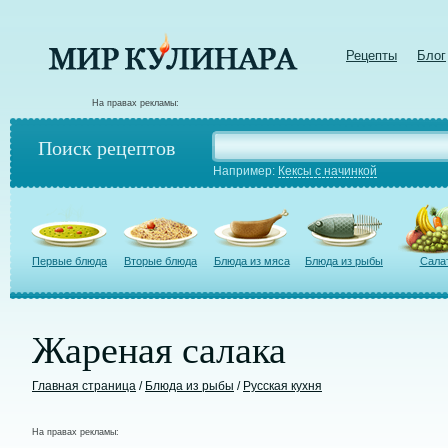
Рецепты
Блог
На правах рекламы:
Поиск рецептов
Например:
Кексы с начинкой
Первые блюда
Вторые блюда
Блюда из мяса
Блюда из рыбы
Сала
Жареная салака
Главная страница
/
Блюда из рыбы
/
Русская кухня
На правах рекламы: