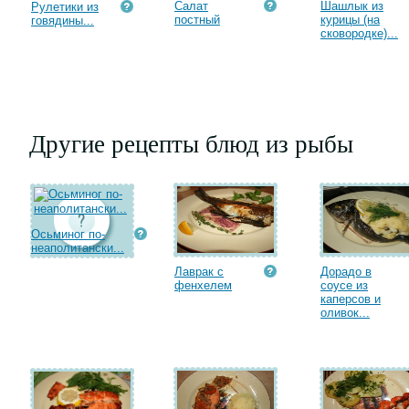
Салат
Шашлык из
Рулетики из
постный
курицы (на
говядины...
сковородке)...
Другие рецепты блюд из рыбы
Осьминог по-
неаполитански...
Лаврак с
Дорадо в
фенхелем
соусе из
каперсов и
оливок...