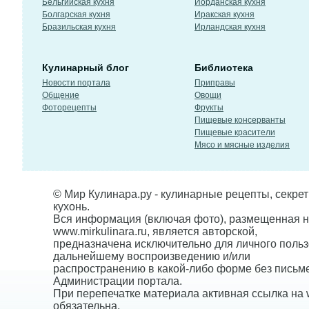
Бельгийская кухня
Иорданская кухня
Болгарская кухня
Иракская кухня
Бразильская кухня
Ирландская кухня
Кулинарный блог
Библиотека
Новости портала
Приправы
Общение
Овощи
Фоторецепты
Фрукты
Пищевые консерванты
Пищевые красители
Мясо и мясные изделия
© Мир Кулинара.ру - кулинарные рецепты, секре
кухонь.
Вся информация (включая фото), размещенная н
www.mirkulinara.ru, является авторской,
предназначена исключительно для личного польз
дальнейшему воспроизведению и/или
распространению в какой-либо форме без письм
Администрации портала.
При перепечатке материала активная ссылка на w
обязательна.