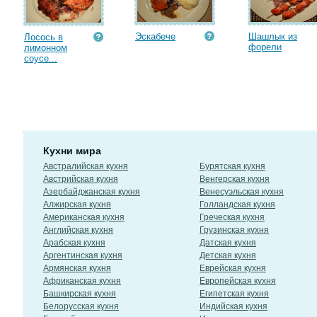
Эскабече
Шашлык из
Лосось в
форели
лимонном
соусе...
Кухни мира
Австралийская кухня
Бурятская кухня
Австрийская кухня
Венгерская кухня
Азербайджанская кухня
Венесуэльская кухня
Алжирская кухня
Голландская кухня
Американская кухня
Греческая кухня
Английская кухня
Грузинская кухня
Арабская кухня
Датская кухня
Аргентинская кухня
Детская кухня
Армянская кухня
Еврейская кухня
Африканская кухня
Европейская кухня
Башкирская кухня
Египетская кухня
Белорусская кухня
Индийская кухня