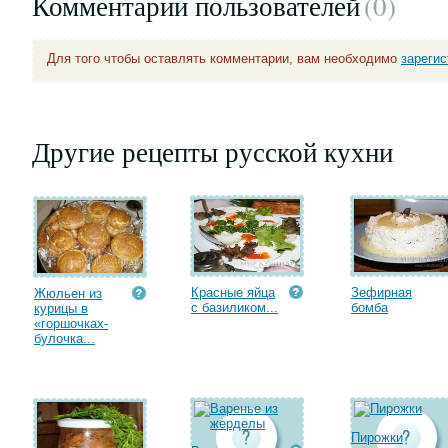
Комментарии пользователей
(0
)
Для того чтобы оставлять комментарии, вам необходимо
зареги
Другие рецепты русской кухни
Красные яйца
Зефирная
Жюльен из
с базиликом...
бомба
курицы в
«горшочках-
булочка...
Пирожки