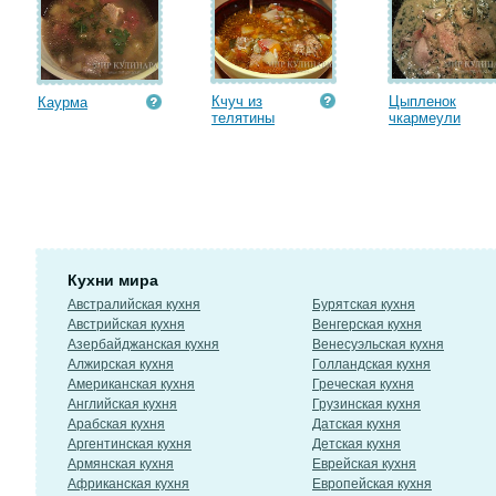
Кчуч из
Цыпленок
Каурма
телятины
чкармеули
Кухни мира
Австралийская кухня
Бурятская кухня
Австрийская кухня
Венгерская кухня
Азербайджанская кухня
Венесуэльская кухня
Алжирская кухня
Голландская кухня
Американская кухня
Греческая кухня
Английская кухня
Грузинская кухня
Арабская кухня
Датская кухня
Аргентинская кухня
Детская кухня
Армянская кухня
Еврейская кухня
Африканская кухня
Европейская кухня