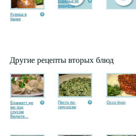
Варенье из
жерделы
Курица в
банке
Другие рецепты вторых блюд
Песто по-
Оссо буко
Бланкетт де
генуэзски
вю под
соусом
Велюте...