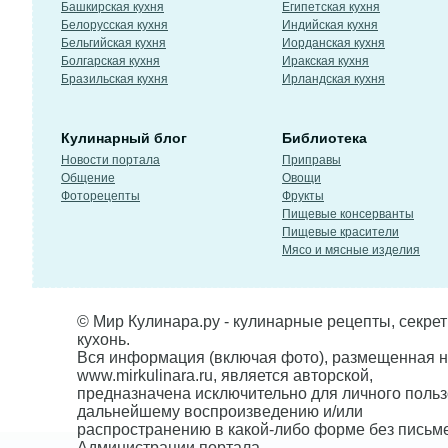
Башкирская кухня
Египетская кухня
Белорусская кухня
Индийская кухня
Бельгийская кухня
Иорданская кухня
Болгарская кухня
Иракская кухня
Бразильская кухня
Ирландская кухня
Кулинарный блог
Библиотека
Новости портала
Приправы
Общение
Овощи
Фоторецепты
Фрукты
Пищевые консерванты
Пищевые красители
Мясо и мясные изделия
© Мир Кулинара.ру - кулинарные рецепты, секре
кухонь.
Вся информация (включая фото), размещенная н
www.mirkulinara.ru, является авторской,
предназначена исключительно для личного польз
дальнейшему воспроизведению и/или
распространению в какой-либо форме без письм
Администрации портала.