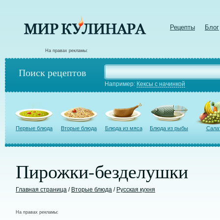
Рецепты
Блог
На правах рекламы:
Поиск рецептов
Например:
Кексы с начинкой
Первые блюда
Вторые блюда
Блюда из мяса
Блюда из рыбы
Сала
Пирожки-безделушки
Главная страница
/
Вторые блюда
/
Русская кухня
На правах рекламы: