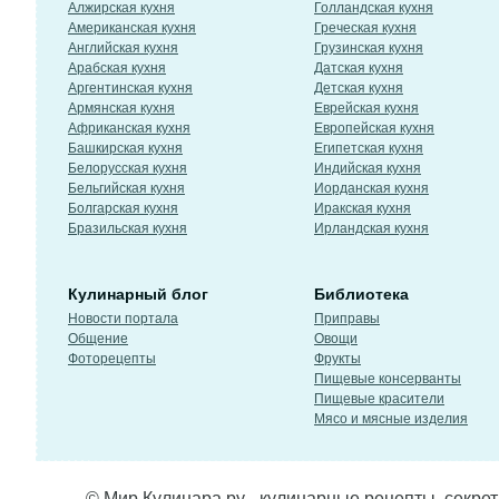
Алжирская кухня
Голландская кухня
Американская кухня
Греческая кухня
Английская кухня
Грузинская кухня
Арабская кухня
Датская кухня
Аргентинская кухня
Детская кухня
Армянская кухня
Еврейская кухня
Африканская кухня
Европейская кухня
Башкирская кухня
Египетская кухня
Белорусская кухня
Индийская кухня
Бельгийская кухня
Иорданская кухня
Болгарская кухня
Иракская кухня
Бразильская кухня
Ирландская кухня
Кулинарный блог
Библиотека
Новости портала
Приправы
Общение
Овощи
Фоторецепты
Фрукты
Пищевые консерванты
Пищевые красители
Мясо и мясные изделия
© Мир Кулинара.ру - кулинарные рецепты, секре