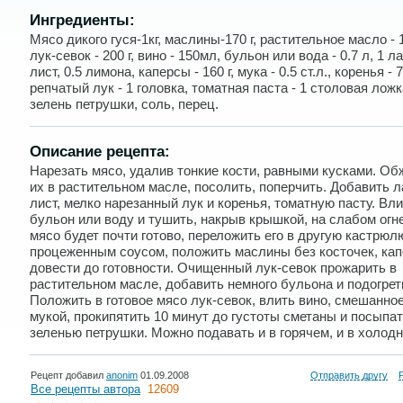
Ингредиенты:
Мясо дикого гуся-1кг, маслины-170 г, растительное масло - 
лук-севок - 200 г, вино - 150мл, бульон или вода - 0.7 л, 1 
лист, 0.5 лимона, каперсы - 160 г, мука - 0.5 ст.л., коренья - 7
репчатый лук - 1 головка, томатная паста - 1 столовая ложк
зелень петрушки, соль, перец.
Описание рецепта:
Нарезать мясо, удалив тонкие кости, равными кусками. Об
их в растительном масле, посолить, поперчить. Добавить 
лист, мелко нарезанный лук и коренья, томатную пасту. Вл
бульон или воду и тушить, накрыв крышкой, на слабом огне
мясо будет почти готово, переложить его в другую кастрюл
процеженным соусом, положить маслины без косточек, кап
довести до готовности. Очищенный лук-севок прожарить в
растительном масле, добавить немного бульона и подогрет
Положить в готовое мясо лук-севок, влить вино, смешанное
мукой, прокипятить 10 минут до густоты сметаны и посыпа
зеленью петрушки. Можно подавать и в горячем, и в холодн
Рецепт добавил
anonim
01.09.2008
Отправить другу
Все рецепты автора
12609