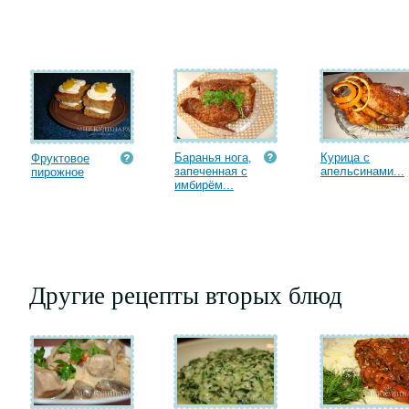
Баранья нога,
Курица с
Фруктовое
запеченная с
апельсинами...
пирожное
имбирём...
Другие рецепты вторых блюд