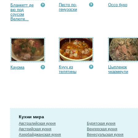
Песто по-
Оссо буко
Бланкетт де
генуэзски
вю под
соусом
Велюте...
Кчуч из
Цыпленок
Каурма
телятины
чкармеули
Кухни мира
Австралийская кухня
Бурятская кухня
Австрийская кухня
Венгерская кухня
Азербайджанская кухня
Венесуэльская кухня